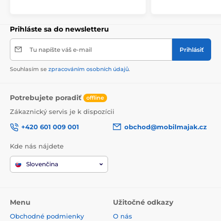
Dokáže držať krok s vaším tempom
Panasonic RP-TCM55E sú presne tie slúchadlá, ktoré
Prihláste sa do newsletteru
nosíte stále so sebou. Preto majú ultraľahkú
konštrukciu, ktorá
vás nebude obťažovať ani pri
športovaní
. Perfektne sedia v uchu, takže sa nemusíte
Tu napíšte váš e-mail
Prihlásiť
obávať, že by vám nesedeli. Naopak. Vydržia s vami od
ranného budíka až po večerný tréning.
Souhlasím se
zpracováním osobních údajů
.
Potrebujete poradiť
offline
Zákaznický servis je k dispozícii
+420 601 009 001
obchod@mobilmajak.cz
Kde nás nájdete
Slovenčina
Menu
Užitočné odkazy
Obchodné podmienky
O nás