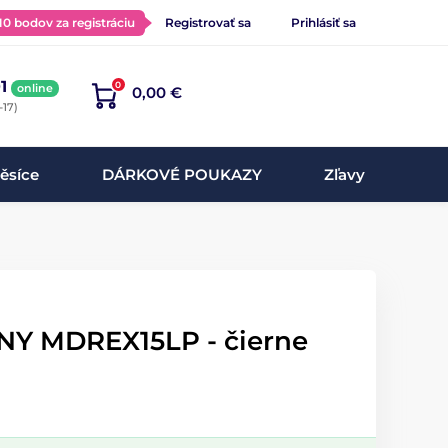
 10 bodov za registráciu
Registrovať sa
Prihlásiť sa
1
0
online
0,00 €
-17)
ěsíce
DÁRKOVÉ POUKAZY
Zľavy
NY MDREX15LP - čierne