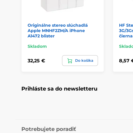
Originálne stereo slúchadlá
HF St
Apple MNHF2ZM/A iPhone
3G/3G
A1472 blister
čierna
Skladom
Sklad
32,25 €
8,57 
Do košíka
Prihláste sa do newsletteru
Potrebujete poradiť