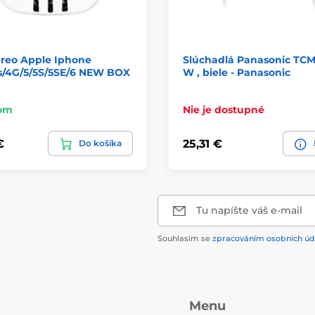
ereo Apple Iphone
Slúchadlá Panasonic TC
s/4G/5/5S/5SE/6 NEW BOX
W , biele - Panasonic
om
Nie je dostupné
€
25,31 €
Do košíka
Tu napíšte váš e-mail
Souhlasím se
zpracováním osobních úd
Menu