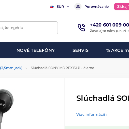
Porovnávanie
Získaj
EUR
+420 601 009 00
t, kategóriu
Zavolajte nám
(Po-Pi 9
NOVÉ TELEFÓNY
SERVIS
% AKCE m
 (3,5mm jack)
Slúchadlá SONY MDREX15LP - čierne
Slúchadlá SO
Viac informácií ›