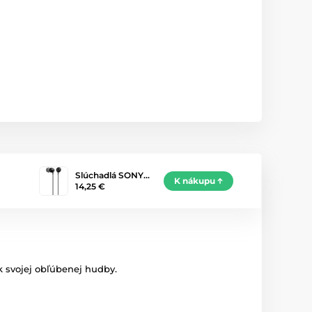
Slúchadlá SONY…
K nákupu
14,25 €
k svojej obľúbenej hudby.