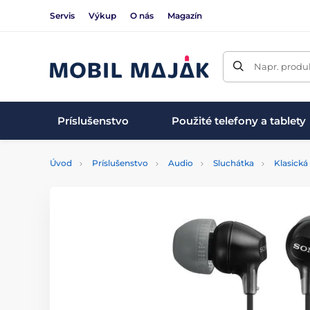
Servis
Výkup
O nás
Magazín
Napr. produk
Príslušenstvo
Použité telefony a tablety
Úvod
Príslušenstvo
Audio
Sluchátka
Klasická