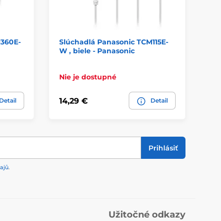
M360E-
Slúchadlá Panasonic TCM115E-
Sl
W , biele - Panasonic
pr
ze
Nie je dostupné
Sk
14,29 €
9,
Detail
Detail
Prihlásiť
ajů
.
Užitočné odkazy