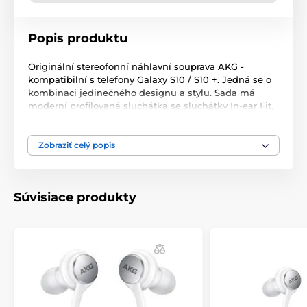
Popis produktu
Originální stereofonní náhlavní souprava AKG -
kompatibilní s telefony Galaxy S10 / S10 +. Jedná se o
kombinaci jedinečného designu a stylu. Sada má
moderní profilovaná sluchátka se sluchátky In-ear Fit,
která izolují hluk pozadí a zajišťují čistotu a vynikající
kvalitu zvuku. Sluchátka mají mikrofon, který
umožňuje konverzaci a snižuje rušení, například hluk
Zobraziť celý popis
větru. Tlačítko stereofonní náhlavní soupravy
zabudované do kabelu umožňuje přepínat skladby a
upravovat úroveň hlasitosti. Sluchátka jsou velmi
Súvisiace produkty
lehká, což zajišťuje pohodlí při používání.