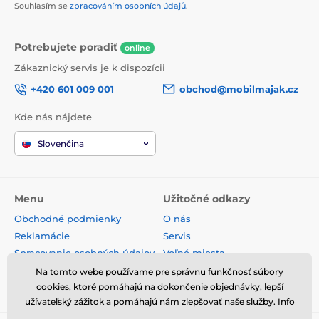
Souhlasím se
zpracováním osobních údajů
.
Potrebujete poradiť
online
Zákaznický servis je k dispozícii
+420 601 009 001
obchod@mobilmajak.cz
Kde nás nájdete
Slovenčina
Menu
Užitočné odkazy
Obchodné podmienky
O nás
Reklamácie
Servis
Spracovanie osobných údajov
Voľné miesta
Doprava a platba
Kontakt
Na tomto webe používame pre správnu funkčnosť súbory
Odstúpenie od zmluvy
cookies, ktoré pomáhajú na dokončenie objednávky, lepší
užívateľský zážitok a pomáhajú nám zlepšovať naše služby. Info