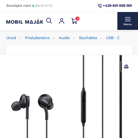
+420 601 009 001
Zavolajte nám
(Po-Pi 9-17)
0
Menu
Úvod
Príslušenstvo
Audio
Sluchátka
USB - C