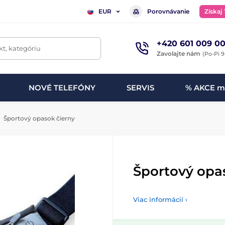
Porovnávanie
Získaj
EUR
+420 601 009 00
t, kategóriu
Zavolajte nám
(Po-Pi 9
NOVÉ TELEFÓNY
SERVIS
% AKCE m
Športový opasok čierny
Športový opa
Viac informácií ›