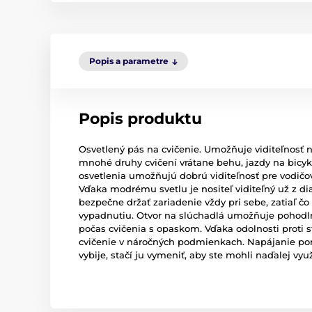
Popis a parametre
Popis produktu
Osvetlený pás na cvičenie. Umožňuje viditeľnosť n
mnohé druhy cvičení vrátane behu, jazdy na bicykl
osvetlenia umožňujú dobrú viditeľnosť pre vodičo
Vďaka modrému svetlu je nositeľ viditeľný už z d
bezpečne držať zariadenie vždy pri sebe, zatiaľ č
vypadnutiu. Otvor na slúchadlá umožňuje pohodln
počas cvičenia s opaskom. Vďaka odolnosti proti s
cvičenie v náročných podmienkach. Napájanie pom
vybije, stačí ju vymeniť, aby ste mohli naďalej vy