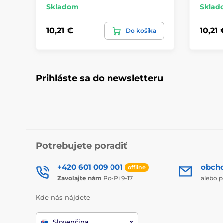
Skladom
Sklad
10,21 €
10,21 
Do košíka
Prihláste sa do newsletteru
Potrebujete poradiť
+420 601 009 001
obch
offline
Zavolajte nám
Po-Pi 9-17
alebo p
Kde nás nájdete
Slovenčina