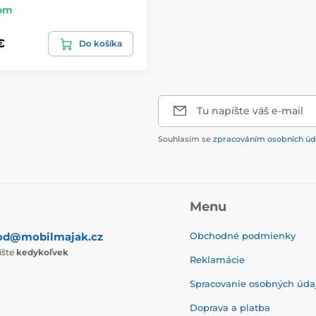
om
€
Do košíka
Tu napíšte váš e-mail
Souhlasím se
zpracováním osobních úd
Menu
od@mobilmajak.cz
Obchodné podmienky
íšte
kedykoľvek
Reklamácie
Spracovanie osobných úda
Doprava a platba