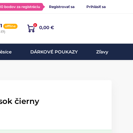
 10 bodov za registráciu
Registrovať sa
Prihlásiť sa
1
0
offline
0,00 €
-17)
ěsíce
DÁRKOVÉ POUKAZY
Zľavy
sok čierny