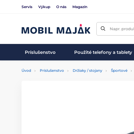
Servis
Výkup
O nás
Magazín
Napr. produk
Príslušenstvo
Použité telefony a tablety
Úvod
Príslušenstvo
Držiaky / stojany
Športové