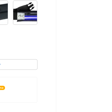
v
ine