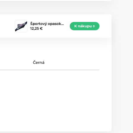
Športový opasok…
K nákupu
12,25 €
Černá