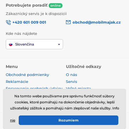
Potrebujete poradiť
online
Zákaznický servis je k dispozícii
+420 601 009 001
obchod@mobilmajak.cz
Kde nás nájdete
Slovenčina
Menu
Užitočné odkazy
Obchodné podmienky
O nás
Reklamácie
Servis
Spracovanie osobných údajov
Voľné miesta
Doprava a platba
Kontakt
Na tomto webe používame pre správnu funkčnosť súbory
Odstúpenie od zmluvy
cookies, ktoré pomáhajú na dokončenie objednávky, lepší
užívateľský zážitok a pomáhajú nám zlepšovať naše služby. Info
nie
Rozumiem
© 2026 www.mobilmajak.sk ⦁ E-shop vytvorila
SIMPLIA.cz