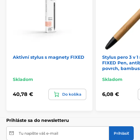
štýlový dizajn
farba: čierna
Aktivní stylus s magnety FIXED
Stylus pero 3 v 
FIXED Pen, anti
povrch, bambus
Skladom
Skladom
40,78 €
6,08 €
Do košíka
Prihláste sa do newsletteru
Tu napíšte váš e-mail
Prihlásiť