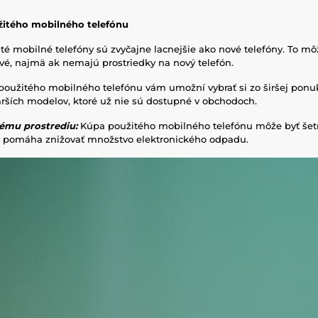
itého mobilného telefónu
té mobilné telefóny sú zvyčajne lacnejšie ako nové telefóny. To mô
é, najmä ak nemajú prostriedky na nový telefón.
oužitého mobilného telefónu vám umožní vybrať si zo širšej pon
arších modelov, ktoré už nie sú dostupné v obchodoch.
nému prostrediu:
Kúpa použitého mobilného telefónu môže byť šet
že pomáha znižovať množstvo elektronického odpadu.