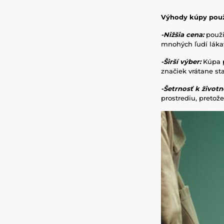
Výhody kúpy použ
-Nižšia cena:
použi
mnohých ľudí lákav
-Širší výber:
Kúpa p
značiek vrátane st
-Šetrnosť k život
prostrediu, preto