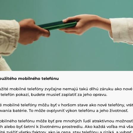
užitého mobilného telefónu
žité mobilné telefóny zvyčajne nemajú takú dlhú záruku ako nové 
telefón pokazí, budete musieť zaplatiť za jeho opravu.
é mobilné telefóny môžu byť v horšom stave ako nové telefóny, vrá
ovania batérie. To môže ovplyvniť výkon telefónu a jeho životnosť.
bilného telefónu môže byť pre mnohých ľudí atraktívnou možnosť
ch alebo byť šetrní k životnému prostrediu. Ako každá voľba má vša
é zvážiť všetky faktory, ako je cena, stav telefónu a riziká, a vybrať 