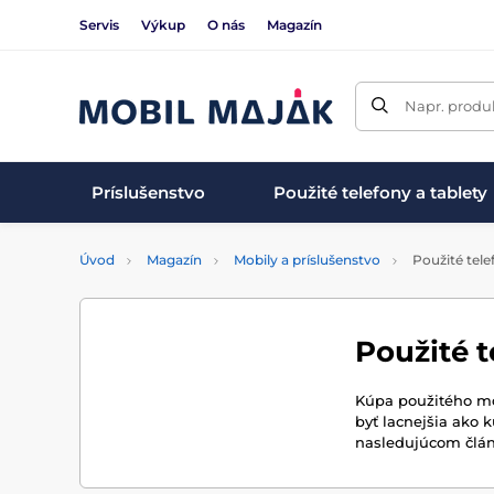
Servis
Výkup
O nás
Magazín
Napr. produk
Príslušenstvo
Použité telefony a tablety
Úvod
Magazín
Mobily a príslušenstvo
Použité tel
Použité 
Kúpa použitého mo
byť lacnejšia ako
nasledujúcom člán