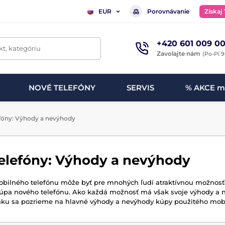
Porovnávanie
Získaj
EUR
+420 601 009 00
t, kategóriu
Zavolajte nám
(Po-Pi 9
NOVÉ TELEFÓNY
SERVIS
% AKCE m
efóny: Výhody a nevýhody
telefóny: Výhody a nevýhody
bilného telefónu môže byť pre mnohých ľudí atraktívnou možnosť
 kúpa nového telefónu. Ako každá možnosť má však svoje výhody a 
ku sa pozrieme na hlavné výhody a nevýhody kúpy použitého mobi