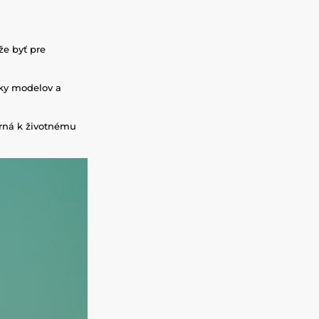
že byť pre
uky modelov a
rná k životnému