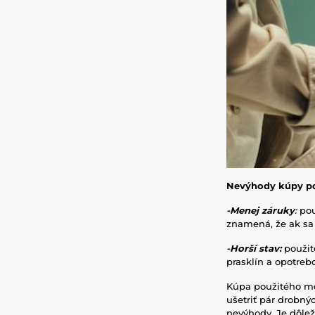
Nevýhody kúpy po
-Menej záruky
:
pou
znamená, že ak sa 
-Horší stav:
použit
prasklín a opotreb
Kúpa použitého mo
ušetriť pár drobný
nevýhody. Je dôležit