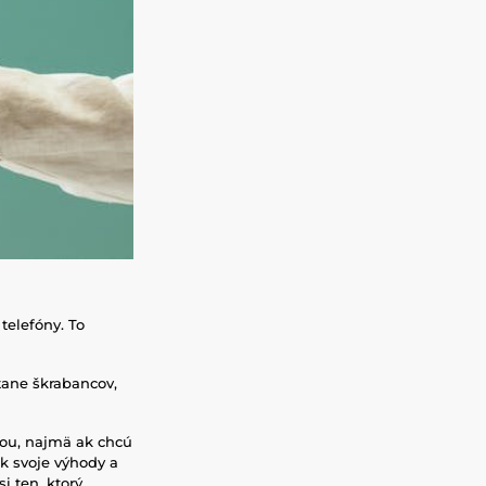
telefóny. To
tane škrabancov,
ou, najmä ak chcú
k svoje výhody a
si ten, ktorý