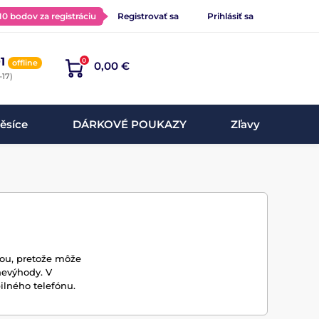
 10 bodov za registráciu
Registrovať sa
Prihlásiť sa
1
0
offline
0,00 €
-17)
ěsíce
DÁRKOVÉ POUKAZY
Zľavy
ou, pretože môže
nevýhody. V
lného telefónu.