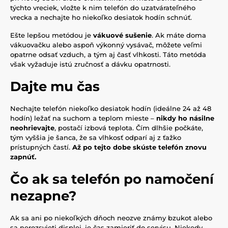
týchto vreciek, vložte k nim telefón do uzatvárateľného
vrecka a nechajte ho niekoľko desiatok hodín schnúť.
Ešte lepšou metódou je
vákuové sušenie
. Ak máte doma
vákuovačku alebo aspoň výkonný vysávač, môžete veľmi
opatrne odsať vzduch, a tým aj časť vlhkosti. Táto metóda
však vyžaduje istú zručnosť a dávku opatrnosti.
Dajte mu čas
Nechajte telefón niekoľko desiatok hodín (ideálne 24 až 48
hodín) ležať na suchom a teplom mieste –
nikdy ho násilne
neohrievajte
, postačí izbová teplota. Čím dlhšie počkáte,
tým vyššia je šanca, že sa vlhkosť odparí aj z ťažko
prístupných častí.
Až po tejto dobe skúste telefón znovu
zapnúť.
Čo ak sa telefón po namočení
nezapne?
Ak sa ani po niekoľkých dňoch neozve známy bzukot alebo
sa nerozsvieti displej, je čas zamieriť do servisu. Niekedy