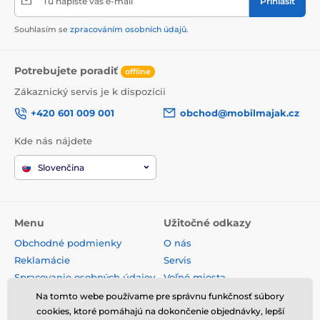
Tu napíšte váš e-mail
Prihlásiť
Souhlasím se
zpracováním osobních údajů
.
Potrebujete poradiť
offline
Zákaznický servis je k dispozícii
+420 601 009 001
obchod@mobilmajak.cz
Kde nás nájdete
Slovenčina
Menu
Užitočné odkazy
Obchodné podmienky
O nás
Reklamácie
Servis
Spracovanie osobných údajov
Voľné miesta
Doprava a platba
Kontakt
Na tomto webe používame pre správnu funkčnosť súbory
Odstúpenie od zmluvy
cookies, ktoré pomáhajú na dokončenie objednávky, lepší