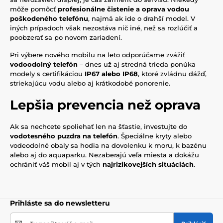
môže pomôcť
profesionálne čistenie a oprava vodou
poškodeného telefónu
, najmä ak ide o drahší model. V
iných prípadoch však nezostáva nič iné, než sa rozlúčiť a
poobzerať sa po novom zariadení.
Pri výbere nového mobilu na leto odporúčame zvážiť
vodoodolný telefón
– dnes už aj stredná trieda ponúka
modely s certifikáciou
IP67 alebo IP68
, ktoré zvládnu dážď,
striekajúcu vodu alebo aj krátkodobé ponorenie.
Lepšia prevencia než oprava
Ak sa nechcete spoliehať len na šťastie, investujte do
vodotesného puzdra na telefón
. Špeciálne kryty alebo
vodeodolné obaly sa hodia na dovolenku k moru, k bazénu
alebo aj do aquaparku. Nezaberajú veľa miesta a dokážu
ochrániť váš mobil aj v tých
najrizikovejších situáciách
.
Prihláste sa do newsletteru