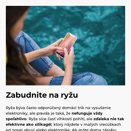
Zabudnite na ryžu
Ryža býva často odporúčaný domáci trik na vysušenie
elektroniky, ale pravda je taká, že
nefunguje vždy
spoľahlivo
. Ryža síce časť vlhkosti pohltí, ale
zďaleka nie tak
efektívne ako silikagél
, ktorý nájdete v malých vrecúškach
pri novej obuvi alebo elektronike. Ak máte doma zásobu