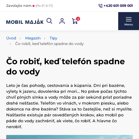
+420 601 009 001
Zavolajte nám
(Po-Pi 9-17)
0
Menu
Úvod
Magazín
Tipy
Čo robiť, keď telefón spadne do vody
Čo robiť, keď telefón spadne
do vody
Leto je čas pohody, cestovania a kúpania. Dni pri bazéne,
výlety k jazeru, dovolenka pri mori... No práve počas týchto
chvíľ plných slnka a vody môže za pár sekúnd prísť poriadne
drahé nešťastie. Telefón vo vlnách, v mokrom piesku, alebo
dokonca na dne bazéna? Stáva sa to častejšie, než si myslíte.
Našťastie existuje pár osvedčených krokov, ako mobil po
páde do vody zachrániť, ak viete, čo robiť. A hlavne čo
nerobiť.