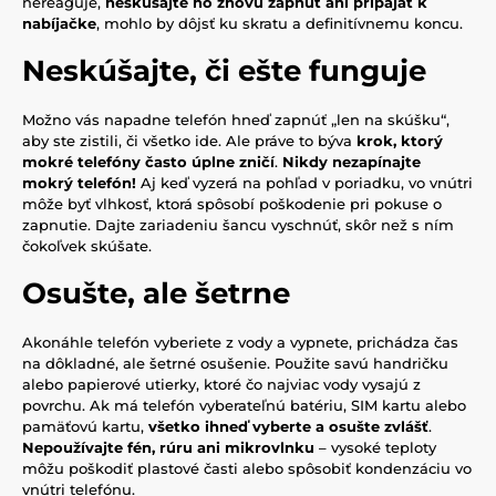
nereaguje,
neskúšajte ho znovu zapnúť ani pripájať k
nabíjačke
, mohlo by dôjsť ku skratu a definitívnemu koncu.
Neskúšajte, či ešte funguje
Možno vás napadne telefón hneď zapnúť „len na skúšku“,
aby ste zistili, či všetko ide. Ale práve to býva
krok, ktorý
mokré telefóny často úplne zničí
.
Nikdy nezapínajte
mokrý telefón!
Aj keď vyzerá na pohľad v poriadku, vo vnútri
môže byť vlhkosť, ktorá spôsobí poškodenie pri pokuse o
zapnutie. Dajte zariadeniu šancu vyschnúť, skôr než s ním
čokoľvek skúšate.
Osušte, ale šetrne
Akonáhle telefón vyberiete z vody a vypnete, prichádza čas
na dôkladné, ale šetrné osušenie. Použite savú handričku
alebo papierové utierky, ktoré čo najviac vody vysajú z
povrchu. Ak má telefón vyberateľnú batériu, SIM kartu alebo
pamäťovú kartu,
všetko ihneď vyberte a osušte zvlášť
.
Nepoužívajte fén, rúru ani mikrovlnku
– vysoké teploty
môžu poškodiť plastové časti alebo spôsobiť kondenzáciu vo
vnútri telefónu.