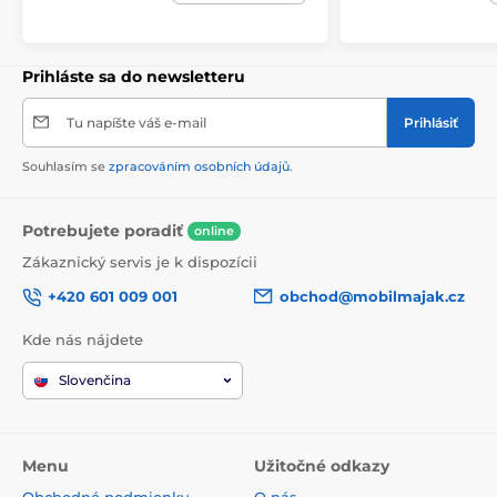
Prihláste sa do newsletteru
Tu napíšte váš e-mail
Prihlásiť
Souhlasím se
zpracováním osobních údajů
.
Potrebujete poradiť
online
Zákaznický servis je k dispozícii
+420 601 009 001
obchod@mobilmajak.cz
Kde nás nájdete
Slovenčina
Menu
Užitočné odkazy