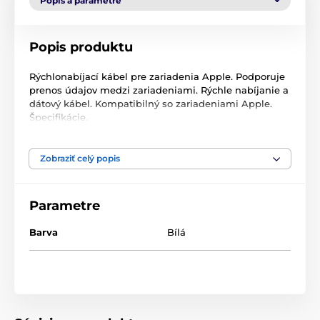
Popis a parametre
Popis produktu
Rýchlonabíjací kábel pre zariadenia Apple. Podporuje
prenos údajov medzi zariadeniami. Rýchle nabíjanie a
dátový kábel. Kompatibilný so zariadeniami Apple.
Špecifikácie.
Zobraziť celý popis
Produkt je zaradený v kategóriách
USB - C
Lightning (iPhone)
Parametre
Barva
Bílá