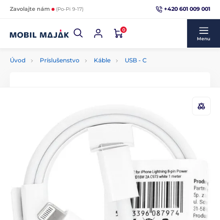
+420 601 009 001
Zavolajte nám
(Po-Pi 9-17)
0
Menu
Úvod
Príslušenstvo
Káble
USB - C