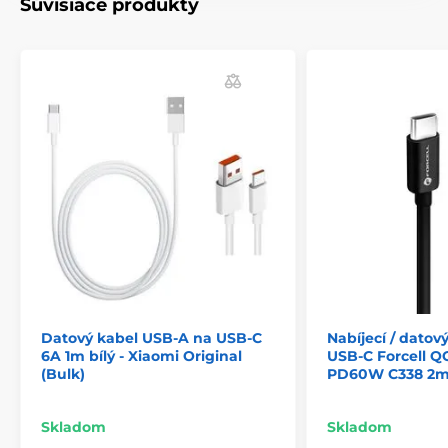
Súvisiace produkty
Datový kabel USB-A na USB-C
Nabíjecí / datov
6A 1m bílý - Xiaomi Original
USB-C Forcell Q
(Bulk)
PD60W C338 2m
Skladom
Skladom