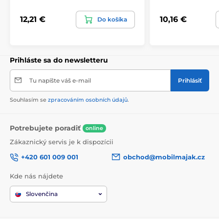
12,21 €
10,16 €
Do košíka
Prihláste sa do newsletteru
Tu napíšte váš e-mail
Prihlásiť
Souhlasím se
zpracováním osobních údajů
.
Potrebujete poradiť
online
Zákaznický servis je k dispozícii
+420 601 009 001
obchod@mobilmajak.cz
Kde nás nájdete
Slovenčina