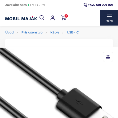
+420 601 009 001
Zavolajte nám
(Po-Pi 9-17)
0
Menu
Úvod
Príslušenstvo
Káble
USB - C