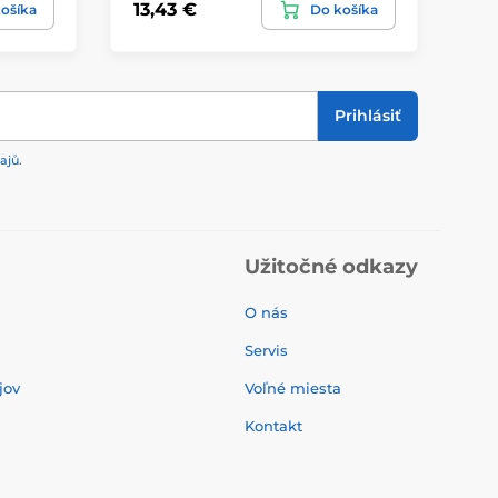
13,43 €
13
ošíka
Do košíka
Prihlásiť
ajů
.
Užitočné odkazy
O nás
Servis
jov
Voľné miesta
Kontakt