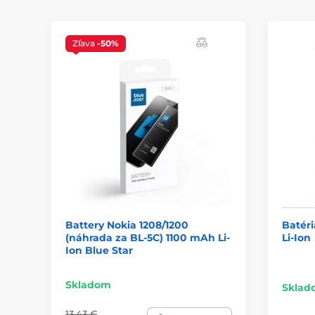
Zľava
-50%
Battery Nokia 1208/1200
Batér
(náhrada za BL-5C) 1100 mAh Li-
Li-Ion
Ion Blue Star
Skladom
Sklad
13,43 €