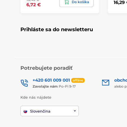
Do košíka
16,29
6,72 €
Prihláste sa do newsletteru
Potrebujete poradiť
+420 601 009 001
obch
offline
Zavolajte nám
Po-Pi 9-17
alebo p
Kde nás nájdete
Slovenčina