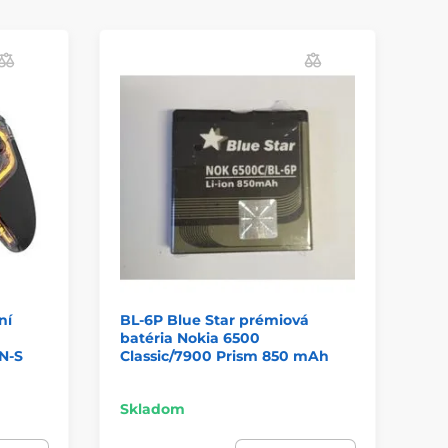
ní
BL-6P Blue Star prémiová
Ba
batéria Nokia 6500
Mi
N-S
Classic/7900 Prism 850 mAh
4D
Skladom
Sk