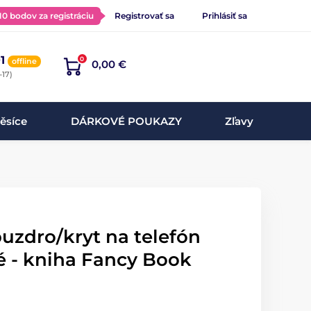
 10 bodov za registráciu
Registrovať sa
Prihlásiť sa
1
0
offline
0,00 €
-17)
ěsíce
DÁRKOVÉ POUKAZY
Zľavy
uzdro/kryt na telefón
até - kniha Fancy Book