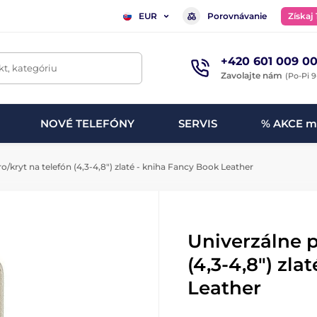
Porovnávanie
Získaj
EUR
+420 601 009 00
t, kategóriu
Zavolajte nám
(Po-Pi 9
NOVÉ TELEFÓNY
SERVIS
% AKCE m
/kryt na telefón (4,3-4,8") zlaté - kniha Fancy Book Leather
Univerzálne p
(4,3-4,8") zl
Leather