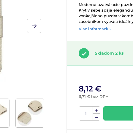
Moderné uzatváracie puzdr
Kryt v sebe spája eleganciu
vonkajšieho puzdra v komb
zásobníkom vytvára ideálny
Viac informácií ›
Skladom 2 ks
8,12 €
6,71 € bez DPH