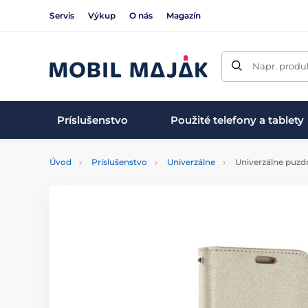
Servis
Výkup
O nás
Magazín
Napr. produk
Príslušenstvo
Použité telefony a tablety
Úvod
Príslušenstvo
Univerzálne
Univerzálne puzdro