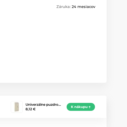
Záruka:
24 mesiacov
Univerzálne puzdro…
K nákupu
8,12 €