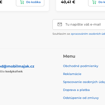
 €
40,41 €
Do košíka
Do k
Tu napíšte váš e-mail
Souhlasím se
zpracováním osobních úd
Menu
od@mobilmajak.cz
Obchodné podmienky
íšte
kedykoľvek
Reklamácie
Spracovanie osobných úda
Doprava a platba
Odstúpenie od zmluvy