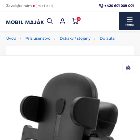
+420 601 009 001
Zavolajte nám
(Po-Pi 9-17)
0
Menu
Úvod
Príslušenstvo
Držiaky / stojany
Do auta