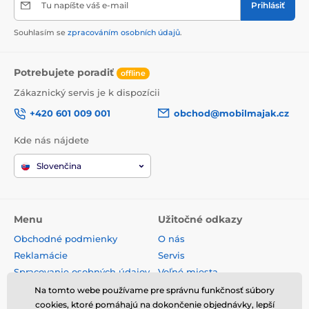
Tu napíšte váš e-mail
Prihlásiť
Souhlasím se
zpracováním osobních údajů
.
Potrebujete poradiť
offline
Zákaznický servis je k dispozícii
+420 601 009 001
obchod@mobilmajak.cz
Kde nás nájdete
Slovenčina
Menu
Užitočné odkazy
Obchodné podmienky
O nás
Reklamácie
Servis
Spracovanie osobných údajov
Voľné miesta
Doprava a platba
Kontakt
Na tomto webe používame pre správnu funkčnosť súbory
Odstúpenie od zmluvy
cookies, ktoré pomáhajú na dokončenie objednávky, lepší