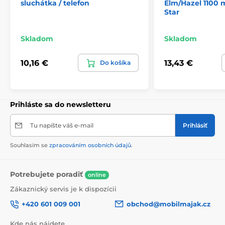
sluchátka / telefon
Elm/Hazel 1100 
Star
Skladom
Skladom
10,16 €
13,43 €
Do košíka
Prihláste sa do newsletteru
Tu napíšte váš e-mail
Prihlásiť
Souhlasím se
zpracováním osobních údajů
.
Potrebujete poradiť
online
Zákaznický servis je k dispozícii
+420 601 009 001
obchod@mobilmajak.cz
Kde nás nájdete