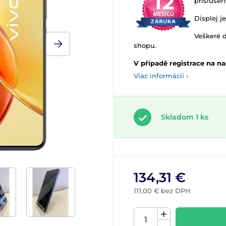
příslušens
Displej j
Veškeré d
shopu.
V případě registrace na na
Viac informácií ›
Skladom 1 ks
134,31 €
111,00 € bez DPH