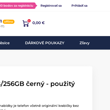
 10 bodov za registráciu
Registrovať sa
Prihlásiť sa
1
0
offline
0,00 €
-17)
ěsíce
DÁRKOVÉ POUKAZY
Zľavy
/256GB černý - použitý
nabídky je telefon včetně originální krabičky bez