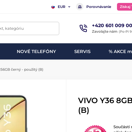
Porovnávanie
Získaj
EUR
+420 601 009 00
t, kategóriu
Zavolajte nám
(Po-Pi 9
NOVÉ TELEFÓNY
SERVIS
% AKCE m
6GB černý - použitý (B)
VIVO Y36 8GB
(B)
Součástí 