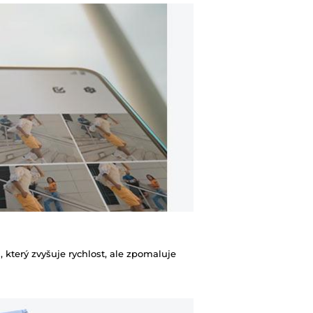
Rozlišení zadního 
Možnost odpočtu 
firmy
terý zvyšuje rychlost, ale zpomaluje