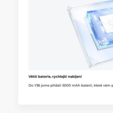
Větší baterie, rychlejší nabíjení
Do Y36 jsme přidali 5000 mAh baterii, která vám p