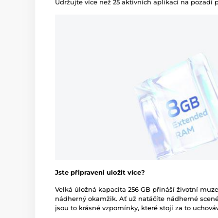
Udržujte více než 25 aktivních aplikací na pozadí 
Jste připraveni uložit více?
Velká úložná kapacita 256 GB přináší životní mu
nádherný okamžik. Ať už natáčíte nádherné scené
jsou to krásné vzpomínky, které stojí za to uchováv