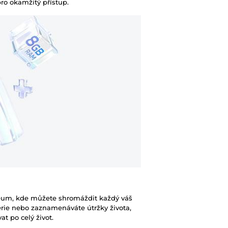
pro okamžitý přístup.
Barva
Velikost displeje
Rozlišení displeje
Typ displeje
Počet jader proce
Frekvence proces
Operační paměť R
Velikost vnitřního 
zeum, kde můžete shromáždit každý váš
rie nebo zaznamenáváte útržky života,
Rozšíření vnitřního
at po celý život.