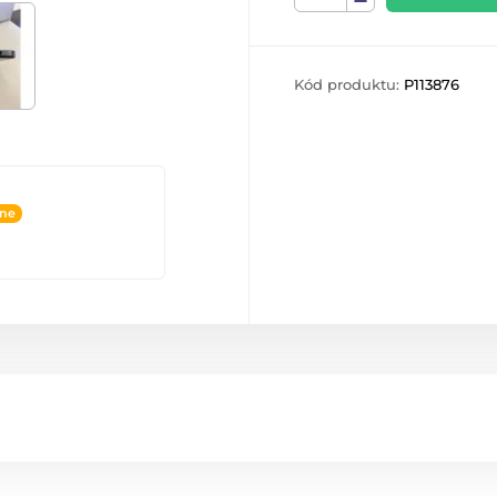
Kód produktu:
P113876
ine