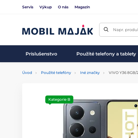
Servis
Výkup
O nás
Magazín
Napr. produk
Príslušenstvo
Použité telefony a tablety
Úvod
Použité telefóny
Iné značky
VIVO Y36 8GB/25
Kategorie B