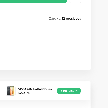
Záruka:
12 mesiacov
VIVO Y36 8GB/256GB…
K nákupu
134,31 €