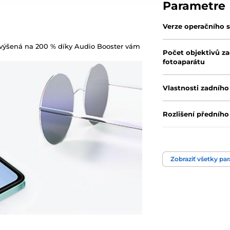
Parametre
Verze operačního 
t zvýšená na 200 % díky Audio Booster vám
Počet objektivů z
fotoaparátu
Vlastnosti zadního
Rozlišení předního
Funkce
Zobraziť všetky pa
Nabíjecí konektor
Audio jack
Počet SIM