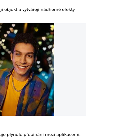
Operační systém
jí objekt a vytvářejí nádherné efekty
Typ baterie
Kapacita baterie
Výška
Šířka
Hloubka
Hmotnost
Maximální kapacit
rozšíření úložiště
uje plynulé přepínání mezi aplikacemi.