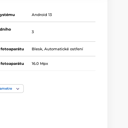
systému
Android 13
adního
3
 fotoaparátu
Blesk
,
Automatické ostření
 fotoaparátu
16.0 Mpx
WiFi
,
NFC
,
GPS
,
Bluetooth
,
LTE
rametre
USB typ-C
áno
2