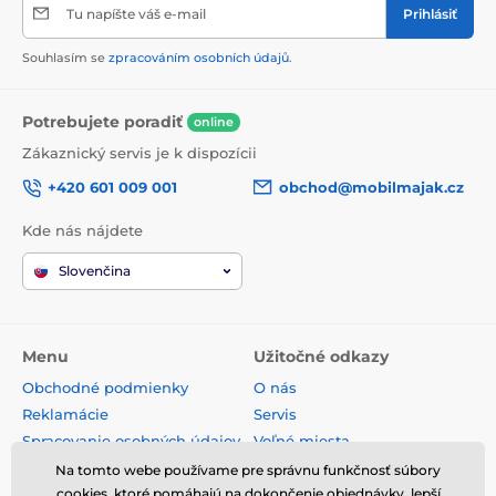
Tu napíšte váš e-mail
Prihlásiť
Souhlasím se
zpracováním osobních údajů
.
Potrebujete poradiť
online
Zákaznický servis je k dispozícii
+420 601 009 001
obchod@mobilmajak.cz
Kde nás nájdete
Slovenčina
Menu
Užitočné odkazy
Obchodné podmienky
O nás
Reklamácie
Servis
Spracovanie osobných údajov
Voľné miesta
Doprava a platba
Kontakt
Na tomto webe používame pre správnu funkčnosť súbory
cookies, ktoré pomáhajú na dokončenie objednávky, lepší
Odstúpenie od zmluvy