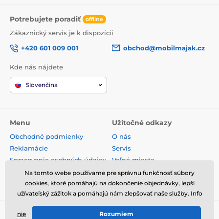
Potrebujete poradiť
offline
Zákaznický servis je k dispozícii
+420 601 009 001
obchod@mobilmajak.cz
Kde nás nájdete
Slovenčina
Menu
Užitočné odkazy
Obchodné podmienky
O nás
Reklamácie
Servis
Spracovanie osobných údajov
Voľné miesta
Doprava a platba
Kontakt
Na tomto webe používame pre správnu funkčnosť súbory
cookies, ktoré pomáhajú na dokončenie objednávky, lepší
Odstúpenie od zmluvy
užívateľský zážitok a pomáhajú nám zlepšovať naše služby. Info
nie
Rozumiem
© 2026 www.mobilmajak.sk ⦁ E-shop vytvorila
SIMPLIA.cz