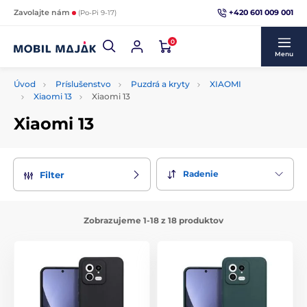
+420 601 009 001
Zavolajte nám
(Po-Pi 9-17)
0
Menu
Úvod
Príslušenstvo
Puzdrá a kryty
XIAOMI
Xiaomi 13
Xiaomi 13
Xiaomi 13
Radenie
Filter
Zobrazujeme 1-18 z 18 produktov