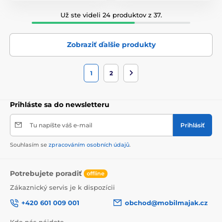
Už ste videli 24 produktov z 37.
Zobraziť ďalšie produkty
1
2
Prihláste sa do newsletteru
Tu napíšte váš e-mail
Prihlásiť
Souhlasím se
zpracováním osobních údajů
.
Potrebujete poradiť
offline
Zákaznický servis je k dispozícii
+420 601 009 001
obchod@mobilmajak.cz
Kde nás nájdete