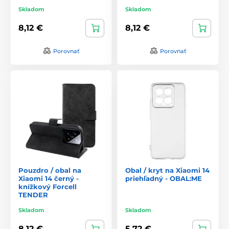
Skladom
Skladom
8,12 €
8,12 €
Porovnať
Porovnať
Pouzdro / obal na
Obal / kryt na Xiaomi 14
Xiaomi 14 černý -
priehľadný - OBAL:ME
knížkový Forcell
TENDER
Skladom
Skladom
8,12 €
5,72 €