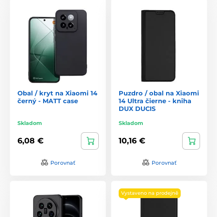
Obal / kryt na Xiaomi 14
Puzdro / obal na Xiaomi
černý - MATT case
14 Ultra čierne - kniha
DUX DUCIS
Skladom
Skladom
6,08 €
10,16 €
Porovnať
Porovnať
Vystaveno na prodejně