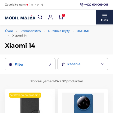
+420 601 009 001
Zavolajte nám
(Po-Pi 9-17)
0
Menu
Úvod
Príslušenstvo
Puzdrá a kryty
XIAOMI
Xiaomi 14
Xiaomi 14
Radenie
Filter
Zobrazujeme 1-24 z 37 produktov
Vystaveno na prodejně