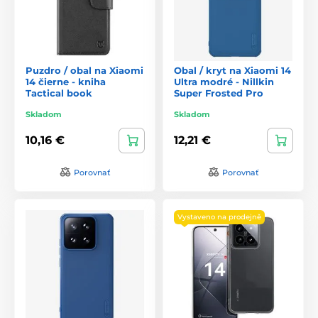
Puzdro / obal na Xiaomi
Obal / kryt na Xiaomi 14
14 čierne - kniha
Ultra modré - Nillkin
Tactical book
Super Frosted Pro
Skladom
Skladom
10,16 €
12,21 €
Porovnať
Porovnať
Vystaveno na prodejně