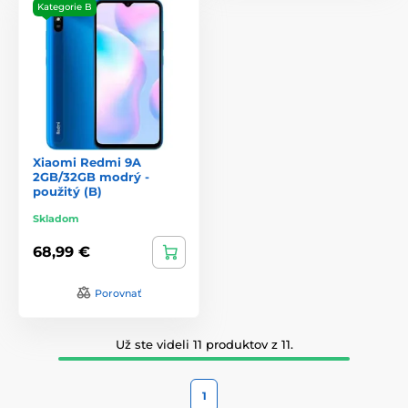
Kategorie B
Xiaomi Redmi 9A
2GB/32GB modrý -
použitý (B)
Skladom
68,99 €
Porovnať
Už ste videli 11 produktov z 11.
1