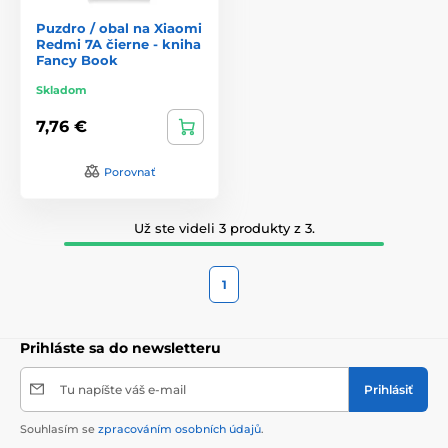
Puzdro / obal na Xiaomi
Redmi 7A čierne - kniha
Fancy Book
Skladom
7,76 €
Porovnať
Už ste videli 3 produkty z 3.
1
Prihláste sa do newsletteru
Tu napíšte váš e-mail
Prihlásiť
Souhlasím se
zpracováním osobních údajů
.