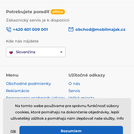
Potrebujete poradiť
offline
Zákaznický servis je k dispozícii
+420 601 009 001
obchod@mobilmajak.cz
Kde nás nájdete
Slovenčina
Menu
Užitočné odkazy
Obchodné podmienky
O nás
Reklamácie
Servis
Spracovanie osobných údajov
Voľné miesta
Doprava a platba
Kontakt
Na tomto webe používame pre správnu funkčnosť súbory
cookies, ktoré pomáhajú na dokončenie objednávky, lepší
Odstúpenie od zmluvy
užívateľský zážitok a pomáhajú nám zlepšovať naše služby. Info
nie
Rozumiem
© 2026 www.mobilmajak.sk ⦁ E-shop vytvorila
SIMPLIA.cz