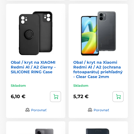
Obal / kryt na XIAOMI
Obal / kryt na Xiaomi
Redmi A1 / A2 čierny -
Redmi A1 / A2 (ochrana
SILICONE RING Case
fotoaparátu) priehľadný
- Clear Case 2mm
Skladom
Skladom
6,10 €
5,72 €
Porovnať
Porovnať