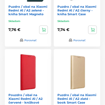
Puzdro / obal na Xiaomi
Puzdro / obal na Xiaomi
Redmi A1 / A2 zelené -
Redmi A1 / A2 čierny -
kniha Smart Magneto
kniha Smart Case
Skladom
Skladom
7,76 €
7,74 €
Porovnať
Porovnať
Pouzdro / obal na
Puzdro / obal na Xiaomi
Xiaomi Redmi A1 / A2
Redmi A1 / A2 zlaté -
červené - knížkové
book Smart Case