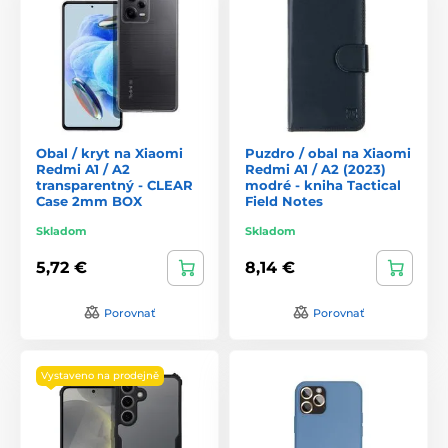
Obal / kryt na Xiaomi
Puzdro / obal na Xiaomi
Redmi A1 / A2
Redmi A1 / A2 (2023)
transparentný - CLEAR
modré - kniha Tactical
Case 2mm BOX
Field Notes
Skladom
Skladom
5,72 €
8,14 €
Porovnať
Porovnať
Vystaveno na prodejně