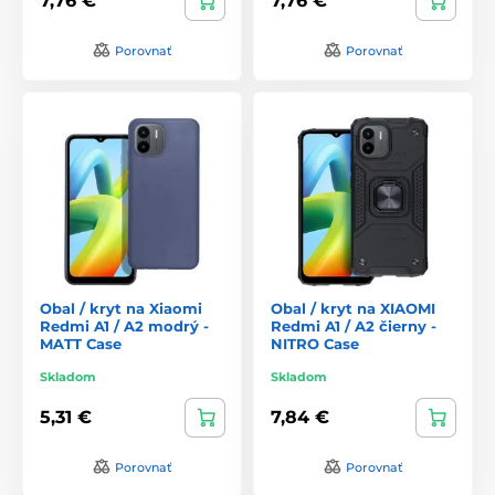
7,76 €
7,76 €
Porovnať
Porovnať
Obal / kryt na Xiaomi
Obal / kryt na XIAOMI
Redmi A1 / A2 modrý -
Redmi A1 / A2 čierny -
MATT Case
NITRO Case
Skladom
Skladom
5,31 €
7,84 €
Porovnať
Porovnať