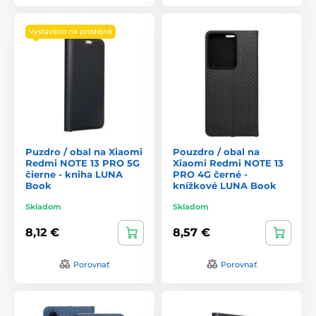
Vystaveno na prodejně
Puzdro / obal na Xiaomi
Pouzdro / obal na
Redmi NOTE 13 PRO 5G
Xiaomi Redmi NOTE 13
čierne - kniha LUNA
PRO 4G černé -
Book
knížkové LUNA Book
Skladom
Skladom
8,12 €
8,57 €
Porovnať
Porovnať