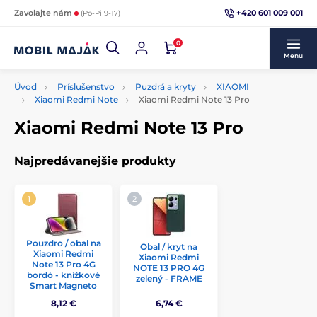
+420 601 009 001
Zavolajte nám
(Po-Pi 9-17)
0
Menu
Úvod
Príslušenstvo
Puzdrá a kryty
XIAOMI
Xiaomi Redmi Note
Xiaomi Redmi Note 13 Pro
Xiaomi Redmi Note 13 Pro
Najpredávanejšie produkty
Pouzdro / obal na
Obal / kryt na
Xiaomi Redmi
Xiaomi Redmi
Note 13 Pro 4G
NOTE 13 PRO 4G
bordó - knížkové
zelený - FRAME
Smart Magneto
8,12 €
6,74 €