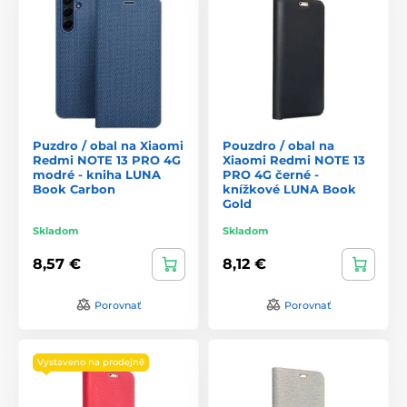
Puzdro / obal na Xiaomi
Pouzdro / obal na
Redmi NOTE 13 PRO 4G
Xiaomi Redmi NOTE 13
modré - kniha LUNA
PRO 4G černé -
Book Carbon
knížkové LUNA Book
Gold
Skladom
Skladom
8,57 €
8,12 €
Porovnať
Porovnať
Vystaveno na prodejně