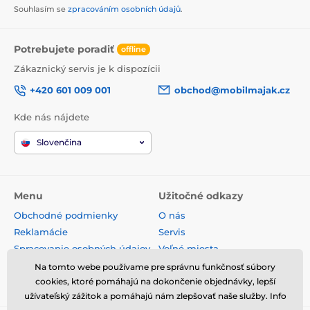
Souhlasím se
zpracováním osobních údajů
.
Potrebujete poradiť
offline
Zákaznický servis je k dispozícii
+420 601 009 001
obchod@mobilmajak.cz
Kde nás nájdete
Slovenčina
Menu
Užitočné odkazy
Obchodné podmienky
O nás
Reklamácie
Servis
Spracovanie osobných údajov
Voľné miesta
Doprava a platba
Kontakt
Na tomto webe používame pre správnu funkčnosť súbory
cookies, ktoré pomáhajú na dokončenie objednávky, lepší
Odstúpenie od zmluvy
užívateľský zážitok a pomáhajú nám zlepšovať naše služby. Info