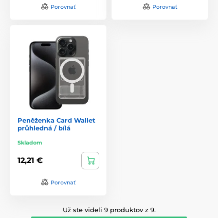
Porovnať
Porovnať
Peněženka Card Wallet
průhledná / bílá
Skladom
12,21 €
Porovnať
Už ste videli 9 produktov z 9.