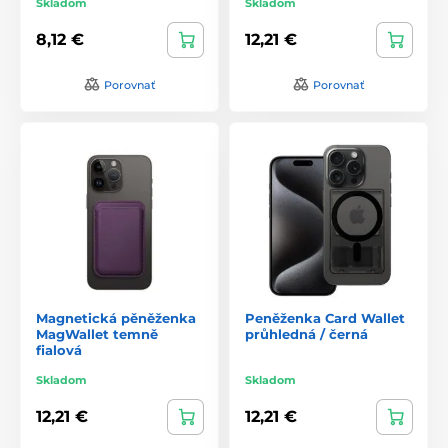
Skladom
Skladom
8,12 €
12,21 €
Porovnať
Porovnať
Magnetická pěněženka
Peněženka Card Wallet
MagWallet temně
průhledná / černá
fialová
Skladom
Skladom
12,21 €
12,21 €