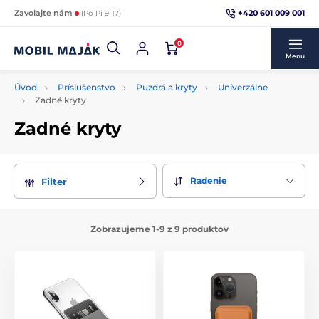
+420 601 009 001
Zavolajte nám
(Po-Pi 9-17)
0
Menu
Úvod
Príslušenstvo
Puzdrá a kryty
Univerzálne
Zadné kryty
Zadné kryty
Radenie
Filter
Zobrazujeme 1-9 z 9 produktov