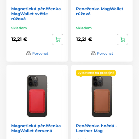
Magnetická pěněženka
Peneženka MagWallet
MagWallet světle
růžová
růžová
Skladom
Skladom
12,21 €
12,21 €
Porovnať
Porovnať
Vystaveno na prodejně
Magnetická pěněženka
Peněženka hnědá -
MagWallet červená
Leather Mag