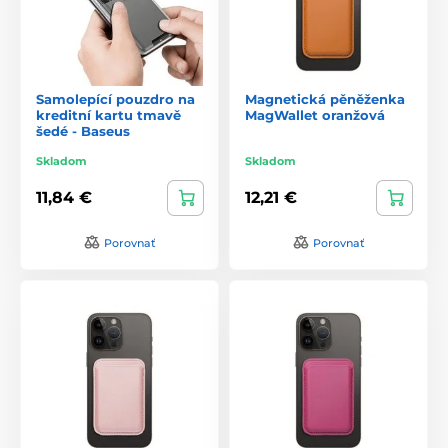
Samolepící pouzdro na
Magnetická pěněženka
kreditní kartu tmavě
MagWallet oranžová
šedé - Baseus
Skladom
Skladom
11,84 €
12,21 €
Porovnať
Porovnať