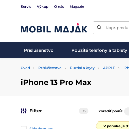
Servis
Výkup
O nás
Magazín
Napr. produk
Príslušenstvo
Použité telefony a tablety
Úvod
Príslušenstvo
Puzdrá a kryty
APPLE
iPh
iPhone 13 Pro Max
Filter
93
Zoradiť podľa:
V ponuke je 9
Skladom