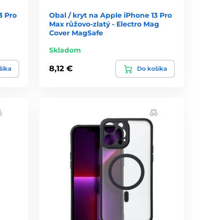
3 Pro
Obal / kryt na Apple iPhone 13 Pro
Max růžovo-zlatý - Electro Mag
Cover MagSafe
Skladom
8,12 €
šíka
Do košíka