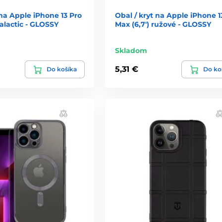
 na Apple iPhone 13 Pro
Obal / kryt na Apple iPhone 1
Galactic - GLOSSY
Max (6,7') ružové - GLOSSY
Skladom
5,31 €
Do košíka
Do ko