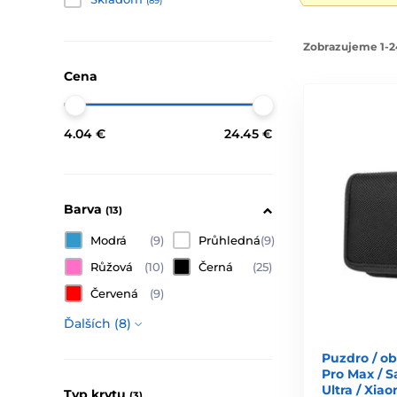
(89)
Zobrazujeme 1-2
Cena
4.04 €
24.45 €
Barva
(13)
Modrá
(9)
Průhledná
(9)
Růžová
(10)
Černá
(25)
Červená
(9)
Ďalších (8)
Puzdro / ob
Pro Max / 
Ultra / Xiao
Typ krytu
(3)