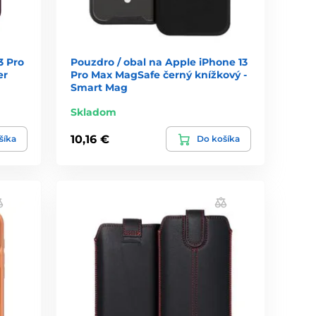
3 Pro
Pouzdro / obal na Apple iPhone 13
er
Pro Max MagSafe černý knížkový -
Smart Mag
Skladom
10,16 €
šíka
Do košíka