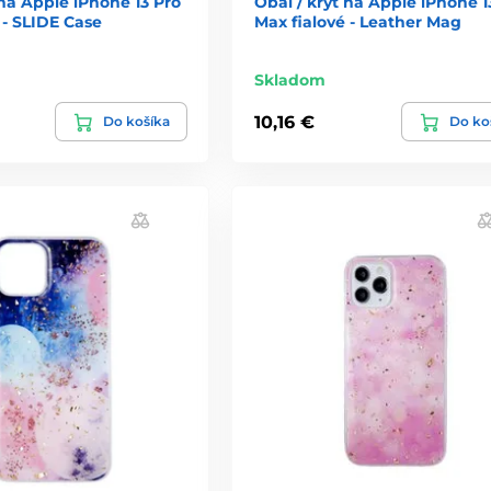
 na Apple iPhone 13 Pro
Obal / kryt na Apple iPhone 1
 - SLIDE Case
Max fialové - Leather Mag
Skladom
10,16 €
Do košíka
Do ko