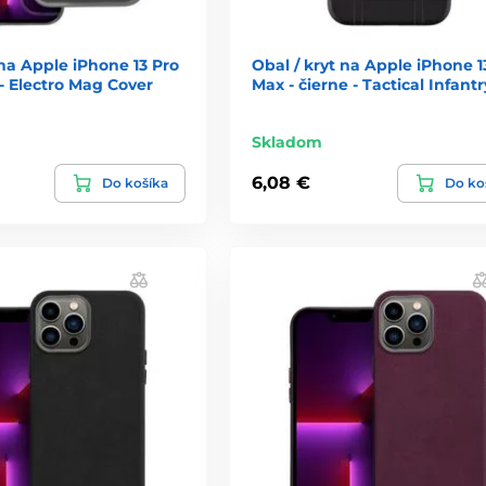
 na Apple iPhone 13 Pro
Obal / kryt na Apple iPhone 1
- Electro Mag Cover
Max - čierne - Tactical Infantr
Skladom
6,08 €
Do košíka
Do ko