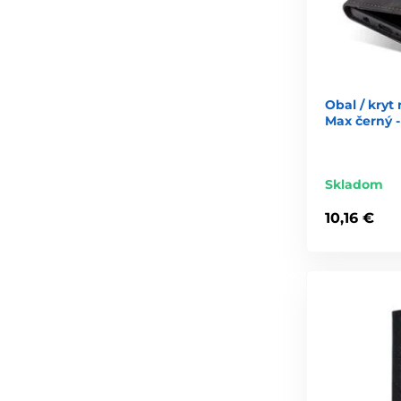
Obal / kryt
Max černý 
Skladom
10,16 €