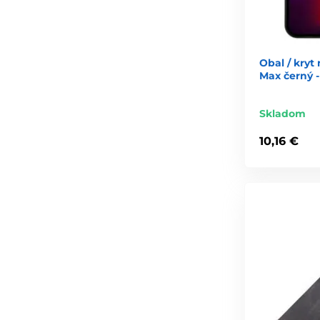
Obal / kryt
Max černý
Skladom
10,16 €