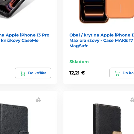
 na Apple iPhone 13 Pro
Obal / kryt na Apple iPhone 1
- knížkový CaseMe
Max oranžový - Case MAKE 17
MagSafe
Skladom
12,21 €
Do košíka
Do ko