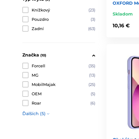
OXFORD Mo
Knížkový
(23)
Skladom
Pouzdro
(3)
10,16 €
Zadní
(63)
Značka
(10)
Forcell
(35)
MG
(13)
MobilMajak
(25)
OEM
(5)
Roar
(6)
Ďalších (5)