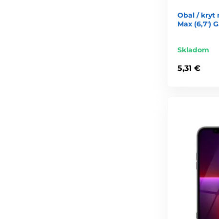
Obal / kryt
Max (6,7') 
Skladom
5,31 €