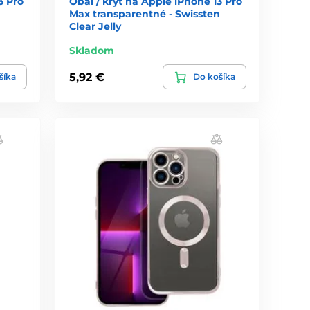
3 Pro
Obal / kryt na Apple iPhone 13 Pro
Max transparentné - Swissten
Clear Jelly
Skladom
5,92 €
šíka
Do košíka