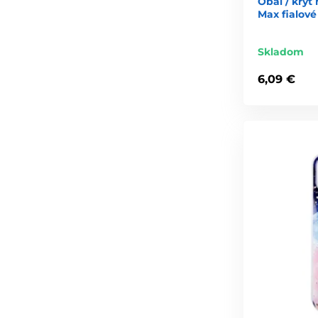
Obal / kryt
Max fialové
Skladom
6,09 €