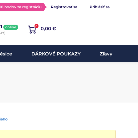
 10 bodov za registráciu
Registrovať sa
Prihlásiť sa
1
0
online
0,00 €
-17)
ěsíce
DÁRKOVÉ POUKAZY
Zľavy
ieho