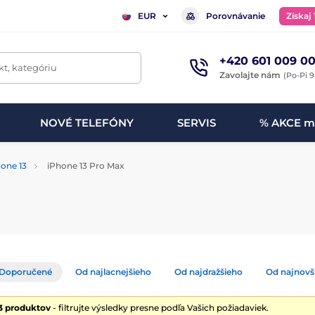
Porovnávanie
Získaj
EUR
+420 601 009 00
t, kategóriu
Zavolajte nám
(Po-Pi 9
NOVÉ TELEFÓNY
SERVIS
% AKCE m
one 13
iPhone 13 Pro Max
Doporučené
Od najlacnejšieho
Od najdražšieho
Od najnovš
3 produktov
- filtrujte výsledky presne podľa Vašich požiadaviek.