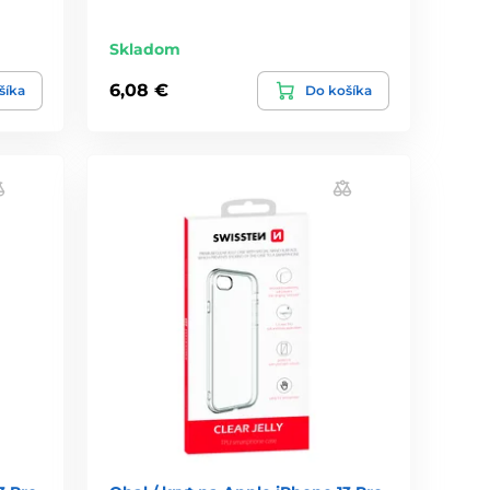
Skladom
6,08 €
šíka
Do košíka