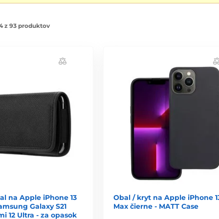
4 z 93 produktov
al na Apple iPhone 13
Obal / kryt na Apple iPhone 1
Samsung Galaxy S21
Max čierne - MATT Case
mi 12 Ultra - za opasok