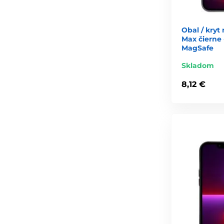
Obal / kryt
Max čierne 
MagSafe
Skladom
8,12 €