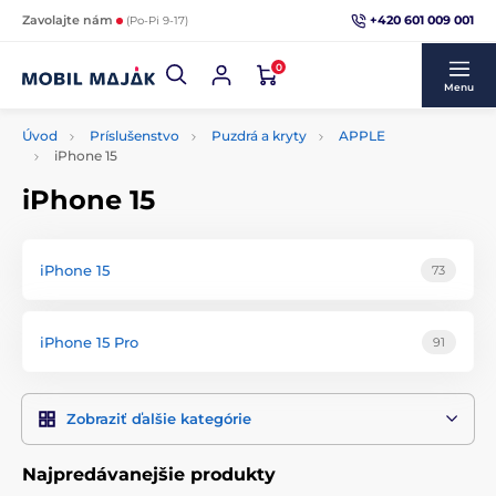
+420 601 009 001
Zavolajte nám
(Po-Pi 9-17)
0
Menu
Úvod
Príslušenstvo
Puzdrá a kryty
APPLE
iPhone 15
iPhone 15
iPhone 15
73
iPhone 15 Pro
91
Zobraziť ďalšie kategórie
Najpredávanejšie produkty