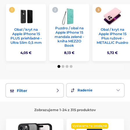
Puzdro / obal na
Obal / kryt na
Obal / kryt na
Apple iPhone 15
Apple iPhone 15
Apple iPhone 15
mandala zelené -
PLUS priehľadné -
Plus ružové -
kniha MEZZO
Ultra Slim 0,5 mm
METALLIC Puzdro
Book
4,05 €
8,13 €
5,72 €
Radenie
Filter
Zobrazujeme 1-24 z 315 produktov
Vystaveno na prodejně