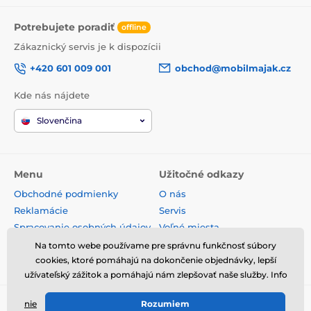
Potrebujete poradiť
offline
Zákaznický servis je k dispozícii
+420 601 009 001
obchod@mobilmajak.cz
Kde nás nájdete
Slovenčina
Menu
Užitočné odkazy
Obchodné podmienky
O nás
Reklamácie
Servis
Spracovanie osobných údajov
Voľné miesta
Doprava a platba
Kontakt
Na tomto webe používame pre správnu funkčnosť súbory
cookies, ktoré pomáhajú na dokončenie objednávky, lepší
Odstúpenie od zmluvy
užívateľský zážitok a pomáhajú nám zlepšovať naše služby. Info
nie
Rozumiem
© 2026 www.mobilmajak.sk ⦁ E-shop vytvorila
SIMPLIA.cz