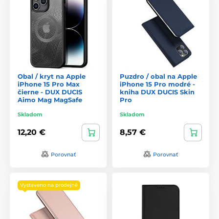
Obal / kryt na Apple
Puzdro / obal na Apple
iPhone 15 Pro Max
iPhone 15 Pro modré -
čierne - DUX DUCIS
kniha DUX DUCIS Skin
Aimo Mag MagSafe
Pro
Skladom
Skladom
12,20 €
8,57 €
Porovnať
Porovnať
Vystaveno na prodejně