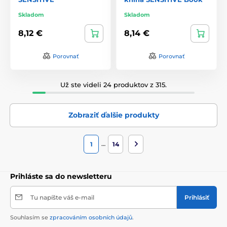
Skladom
Skladom
8,12 €
8,14 €
Porovnať
Porovnať
Už ste videli 24 produktov z 315.
Zobraziť ďalšie produkty
…
1
14
Prihláste sa do newsletteru
Tu napíšte váš e-mail
Prihlásiť
Souhlasím se
zpracováním osobních údajů
.