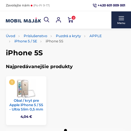
+420 601 009 001
Zavolajte nám
(Po-Pi 9-17)
0
Menu
Úvod
Príslušenstvo
Puzdrá a kryty
APPLE
iPhone 5 / SE
iPhone 5S
iPhone 5S
Najpredávanejšie produkty
Obal / kryt pre
Apple iPhone 5 / 5S
- Ultra Slim 0,5 mm
4,04 €