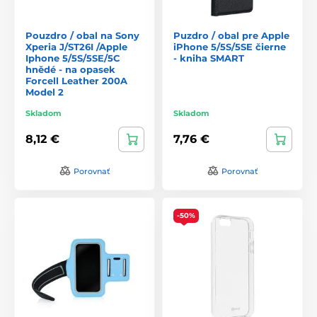
Pouzdro / obal na Sony
Puzdro / obal pre Apple
Xperia J/ST26I /Apple
iPhone 5/5S/5SE čierne
Iphone 5/5S/5SE/5C
- kniha SMART
hnědé - na opasek
Forcell Leather 200A
Model 2
Skladom
Skladom
8,12 €
7,76 €
Porovnať
Porovnať
-50%