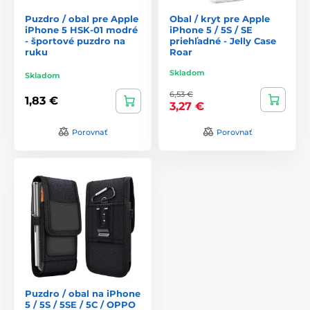
Puzdro / obal pre Apple
Obal / kryt pre Apple
iPhone 5 HSK-01 modré
iPhone 5 / 5S / SE
- športové puzdro na
priehľadné - Jelly Case
ruku
Roar
Skladom
Skladom
6,53 €
1,83 €
3,27 €
Porovnať
Porovnať
Puzdro / obal na iPhone
5 / 5S / 5SE / 5C / OPPO