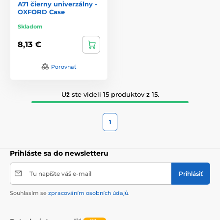
A71 čierny univerzálny -
OXFORD Case
Skladom
8,13 €
Porovnať
Už ste videli 15 produktov z 15.
1
Prihláste sa do newsletteru
Tu napíšte váš e-mail
Prihlásiť
Souhlasím se
zpracováním osobních údajů
.