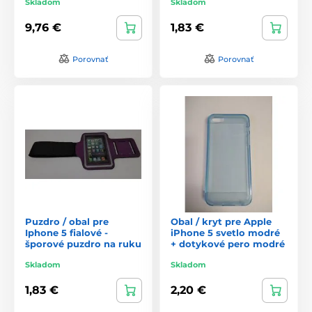
Skladom
Skladom
9,76 €
1,83 €
Porovnať
Porovnať
Puzdro / obal pre
Obal / kryt pre Apple
Iphone 5 fialové -
iPhone 5 svetlo modré
šporové puzdro na ruku
+ dotykové pero modré
Skladom
Skladom
1,83 €
2,20 €