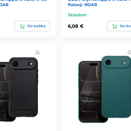
ROAR
fialový- ROAR
Skladom
6,08 €
Do košíka
Do ko