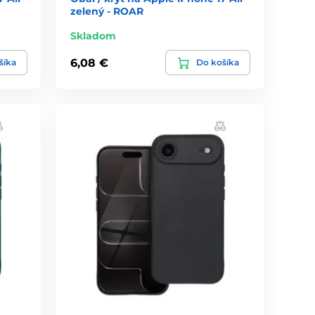
zelený - ROAR
Skladom
6,08 €
šíka
Do košíka