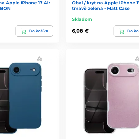
 na Apple iPhone 17 Air
Obal / kryt na Apple iPhone 1
RBON
tmavě zelená - Matt Case
Skladom
6,08 €
Do košíka
Do ko