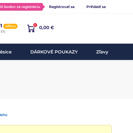
 10 bodov za registráciu
Registrovať sa
Prihlásiť sa
1
0
offline
0,00 €
-17)
ěsíce
DÁRKOVÉ POUKAZY
Zľavy
ieho