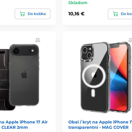
Skladom
10,16 €
Do košíka
Do ko
 na Apple iPhone 17 Air
Obal / kryt na Apple iPhone 1
 - CLEAR 2mm
transparentní - MAG COVER