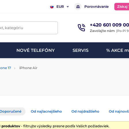
Porovnávanie
Získaj
EUR
+420 601 009 00
t, kategóriu
Zavolajte nám
(Po-Pi 9
NOVÉ TELEFÓNY
SERVIS
% AKCE m
one 17
iPhone Air
Doporučené
Od najlacnejšieho
Od najdražšieho
Od najnovš
1 produktov
- filtrujte výsledky presne podľa Vašich požiadaviek.