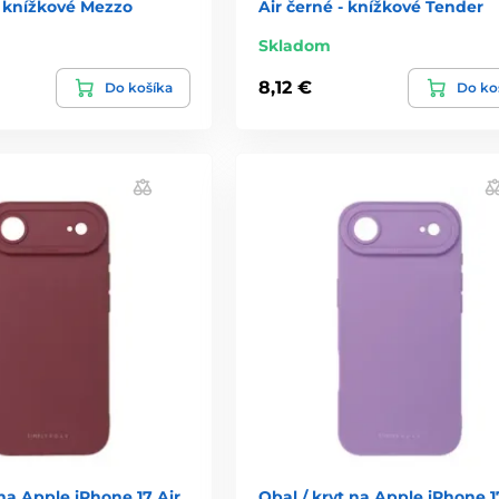
- knížkové Mezzo
Air černé - knížkové Tender
Skladom
8,12 €
Do košíka
Do ko
 na Apple iPhone 17 Air
Obal / kryt na Apple iPhone 1