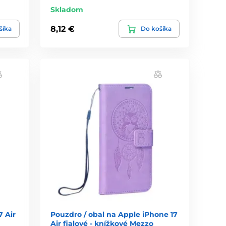
Skladom
8,12 €
šíka
Do košíka
7 Air
Pouzdro / obal na Apple iPhone 17
Air fialové - knížkové Mezzo