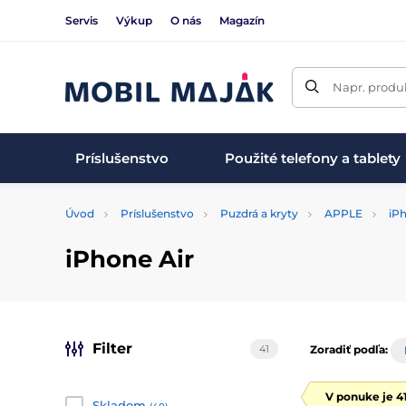
Servis
Výkup
O nás
Magazín
Napr. produk
Príslušenstvo
Použité telefony a tablety
Úvod
Príslušenstvo
Puzdrá a kryty
APPLE
iPh
iPhone Air
Filter
41
Zoradiť podľa:
V ponuke je 4
Skladom