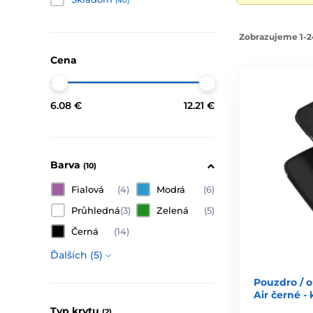
(40)
Zobrazujeme 1-2
Cena
6.08 €
12.21 €
Barva
(10)
Fialová
(4)
Modrá
(6)
Průhledná
(3)
Zelená
(5)
Černá
(14)
Ďalších (5)
Pouzdro / o
Air černé 
Typ krytu
(2)