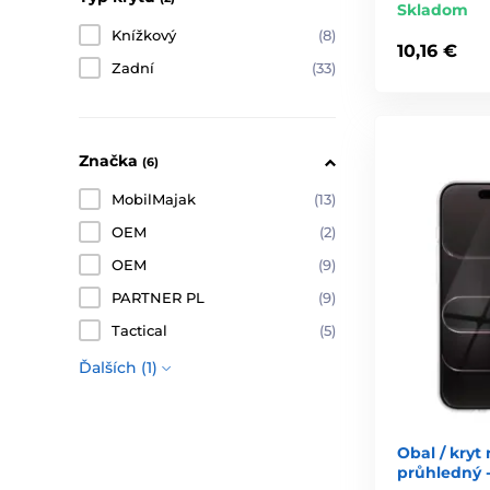
Skladom
Knížkový
(8)
10,16 €
Zadní
(33)
Značka
(6)
MobilMajak
(13)
OEM
(2)
OEM
(9)
PARTNER PL
(9)
Tactical
(5)
Ďalších (1)
Obal / kryt
průhledný