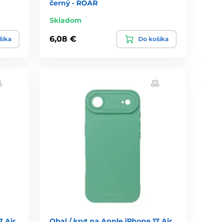
černý - ROAR
Skladom
6,08 €
šíka
Do košíka
7 Air
Obal / kryt na Apple iPhone 17 Air