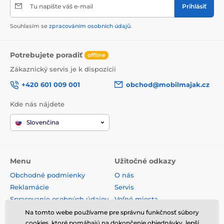
Tu napíšte váš e-mail
Prihlásiť
Souhlasím se
zpracováním osobních údajů
.
Potrebujete poradiť
offline
Zákaznický servis je k dispozícii
+420 601 009 001
obchod@mobilmajak.cz
Kde nás nájdete
Slovenčina
Menu
Užitočné odkazy
Obchodné podmienky
O nás
Reklamácie
Servis
Spracovanie osobných údajov
Voľné miesta
Doprava a platba
Kontakt
Na tomto webe používame pre správnu funkčnosť súbory
cookies, ktoré pomáhajú na dokončenie objednávky, lepší
Odstúpenie od zmluvy