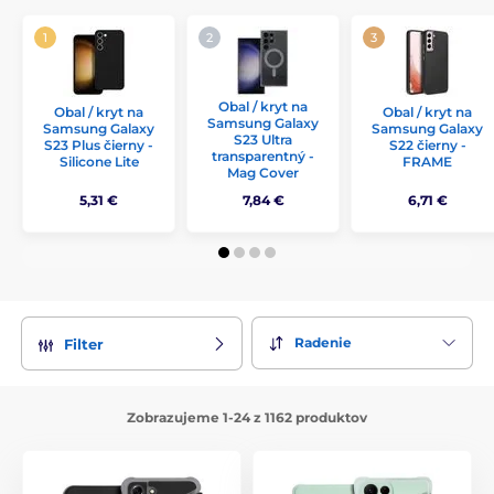
Obal / kryt na
Obal / kryt na
Obal / kryt na
Samsung Galaxy
Samsung Galaxy
Samsung Galaxy
S23 Ultra
S23 Plus čierny -
S22 čierny -
transparentný -
Silicone Lite
FRAME
Mag Cover
5,31 €
7,84 €
6,71 €
Radenie
Filter
Zobrazujeme 1-24 z 1162 produktov