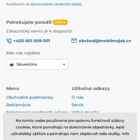
Souhlasím se
zpracováním osobních údajů
.
Potrebujete poradiť
offline
Zákaznický servis je k dispozícii
+420 601 009 001
obchod@mobilmajak.cz
Kde nás nájdete
Slovenčina
Menu
Užitočné odkazy
Obchodné podmienky
O nás
Reklamácie
Servis
Spracovanie osobných údajov
Voľné miesta
Doprava a platba
Kontakt
Na tomto webe používame pre správnu funkčnosť súbory
cookies, ktoré pomáhajú na dokončenie objednávky, lepší
Odstúpenie od zmluvy
užívateľský zážitok a pomáhajú nám zlepšovať naše služby. Info