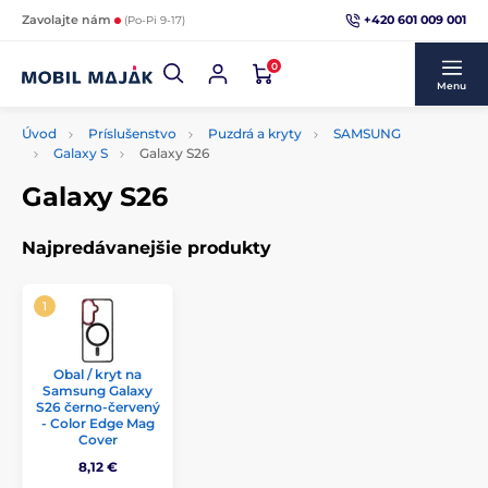
+420 601 009 001
Zavolajte nám
(Po-Pi 9-17)
0
Menu
Úvod
Príslušenstvo
Puzdrá a kryty
SAMSUNG
Galaxy S
Galaxy S26
Galaxy S26
Najpredávanejšie produkty
Obal / kryt na
Samsung Galaxy
S26 černo-červený
- Color Edge Mag
Cover
8,12 €