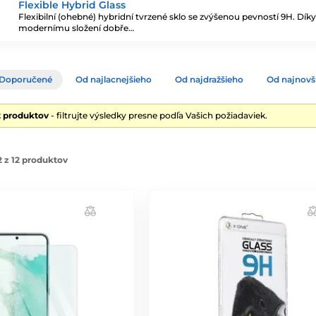
Flexible Hybrid Glass
Flexibilní (ohebné) hybridní tvrzené sklo se zvýšenou pevností 9H. Díky
modernímu složení dobře…
Doporučené
Od najlacnejšieho
Od najdražšieho
Od najnovš
2 produktov
- filtrujte výsledky presne podľa Vašich požiadaviek.
 z 12 produktov