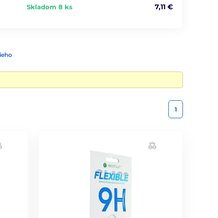
7,11 €
Skladom 8 ks
ieho
1