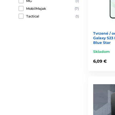
MG
(1)
MobilMajak
(7)
Tactical
(1)
Tvrzené / 
Galaxy S23 
Blue Star
Skladom
6,09 €