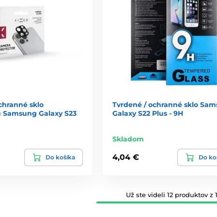
chranné sklo
Tvrdené / ochranné sklo Sa
u Samsung Galaxy S23
Galaxy S22 Plus - 9H
Skladom
4,04 €
Do košíka
Do ko
Už ste videli 12 produktov z 1