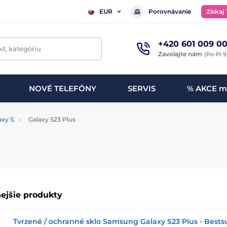
Porovnávanie
Získaj
EUR
+420 601 009 00
t, kategóriu
Zavolajte nám
(Po-Pi 9
NOVÉ TELEFÓNY
SERVIS
% AKCE m
axy S
Galaxy S23 Plus
ejšie produkty
Tvrzené / ochranné sklo Samsung Galaxy S23 Plus - Bestsu