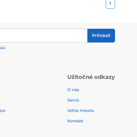
1
Prihlásiť
ajů
.
Užitočné odkazy
O nás
Servis
jov
Voľné miesta
Kontakt