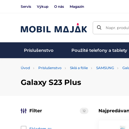
Servis
Výkup
O nás
Magazín
Napr. produk
Príslušenstvo
Použité telefony a tablety
Úvod
Príslušenstvo
Sklá a fólie
SAMSUNG
Gal
Galaxy S23 Plus
Filter
Najpredávan
12
Skladom