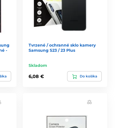
msung
Tvrzené / ochranné sklo kamery
né -
Samsung S23 / 23 Plus
Skladom
6,08 €
šíka
Do košíka