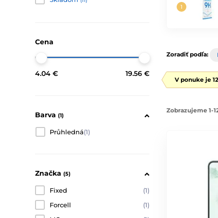
(11)
Cena
Zoradiť podľa:
4.04 €
19.56 €
V ponuke je 1
Zobrazujeme 1-12
Barva
(1)
Průhledná
(1)
Značka
(5)
Fixed
(1)
Forcell
(1)