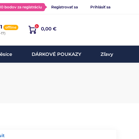
 10 bodov za registráciu
Registrovať sa
Prihlásiť sa
1
0
offline
0,00 €
-17)
ěsíce
DÁRKOVÉ POUKAZY
Zľavy
it