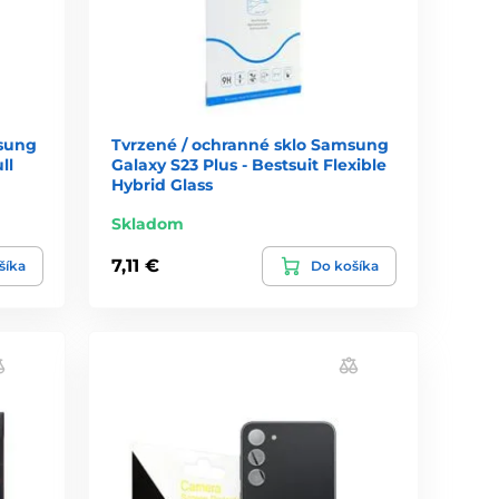
msung
Tvrzené / ochranné sklo Samsung
ll
Galaxy S23 Plus - Bestsuit Flexible
Hybrid Glass
Skladom
7,11 €
šíka
Do košíka