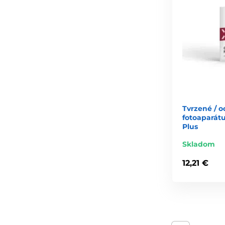
Tvrzené / o
fotoaparát
Plus
Skladom
12,21 €