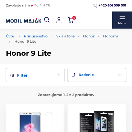
+420 601 009 001
Zavolajte nám
(Po-Pi 9-17)
0
Menu
Úvod
Príslušenstvo
Sklá a fólie
Honor
Honor 9
Honor 9 Lite
Honor 9 Lite
Radenie
Filter
Zobrazujeme 1-2 z 2 produktov