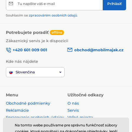
Tu napíšte váš e-mail
Prihlásiť
Souhlasím se
zpracováním osobních údajů
.
Potrebujete poradiť
offline
Zákaznický servis je k dispozícii
+420 601 009 001
obchod@mobilmajak.cz
Kde nás nájdete
Slovenčina
Menu
Užitočné odkazy
Obchodné podmienky
O nás
Reklamácie
Servis
Spracovanie osobných údajov
Voľné miesta
Doprava a platba
Kontakt
Na tomto webe používame pre správnu funkčnosť súbory
cookies, ktoré pomáhajú na dokončenie objednávky, lepší
Odstúpenie od zmluvy