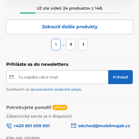
Už ste videli 24 produktov z 148.
Zobraziť ďalšie produkty
…
1
7
Prihláste sa do newsletteru
Tu napíšte váš e-mail
Prihlásiť
Souhlasím se
zpracováním osobních údajů
.
Potrebujete poradiť
offline
Zákaznický servis je k dispozícii
+420 601 009 001
obchod@mobilmajak.cz
Kde nás nájdete