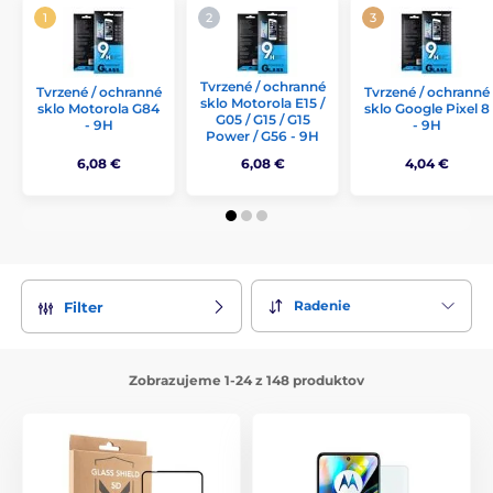
Tvrzené / ochranné
Tvrzené / ochranné
Tvrzené / ochranné
sklo Motorola E15 /
sklo Motorola G84
sklo Google Pixel 8
G05 / G15 / G15
- 9H
- 9H
Power / G56 - 9H
6,08 €
6,08 €
4,04 €
Radenie
Filter
Zobrazujeme 1-24 z 148 produktov