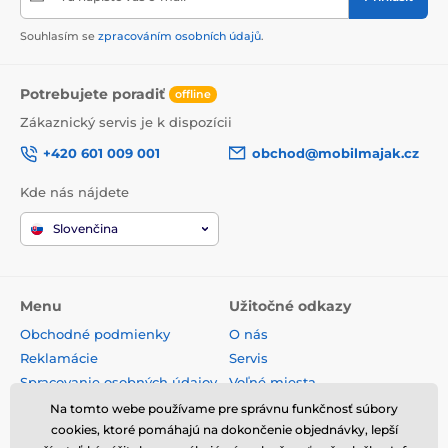
Souhlasím se
zpracováním osobních údajů
.
Potrebujete poradiť
offline
Zákaznický servis je k dispozícii
+420 601 009 001
obchod@mobilmajak.cz
Kde nás nájdete
Slovenčina
Menu
Užitočné odkazy
Obchodné podmienky
O nás
Reklamácie
Servis
Spracovanie osobných údajov
Voľné miesta
Doprava a platba
Kontakt
Na tomto webe používame pre správnu funkčnosť súbory
cookies, ktoré pomáhajú na dokončenie objednávky, lepší
Odstúpenie od zmluvy