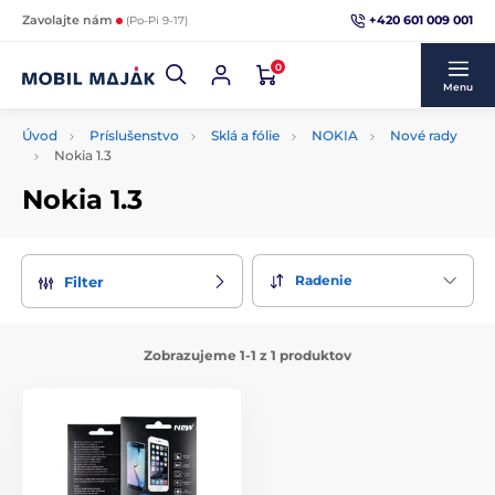
+420 601 009 001
Zavolajte nám
(Po-Pi 9-17)
0
Menu
Úvod
Príslušenstvo
Sklá a fólie
NOKIA
Nové rady
Nokia 1.3
Nokia 1.3
Radenie
Filter
Zobrazujeme 1-1 z 1 produktov