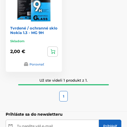
Tvrdené / ochranné sklo
Nokia 1.3 - MG 9H
Skladom
2,00 €
Porovnať
Už ste videli 1 produkt z 1.
1
Prihláste sa do newsletteru
Tu napíšte váš e-mail
Prihlásiť