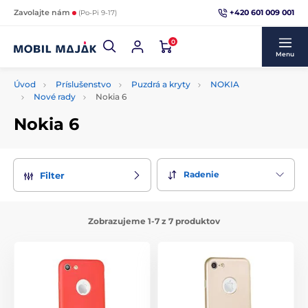
+420 601 009 001
Zavolajte nám
(Po-Pi 9-17)
0
Menu
Úvod
Príslušenstvo
Puzdrá a kryty
NOKIA
Nové rady
Nokia 6
Nokia 6
Radenie
Filter
Zobrazujeme 1-7 z 7 produktov