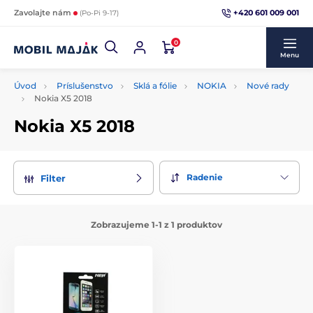
+420 601 009 001
Zavolajte nám
(Po-Pi 9-17)
0
Menu
Úvod
Príslušenstvo
Sklá a fólie
NOKIA
Nové rady
Nokia X5 2018
Nokia X5 2018
Radenie
Filter
Zobrazujeme 1-1 z 1 produktov