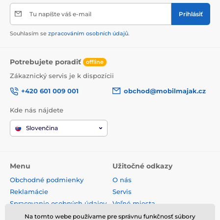
Tu napíšte váš e-mail
Prihlásiť
Souhlasím se
zpracováním osobních údajů
.
Potrebujete poradiť
offline
Zákaznický servis je k dispozícii
+420 601 009 001
obchod@mobilmajak.cz
Kde nás nájdete
Slovenčina
Menu
Užitočné odkazy
Obchodné podmienky
O nás
Reklamácie
Servis
Spracovanie osobných údajov
Voľné miesta
Doprava a platba
Kontakt
Na tomto webe používame pre správnu funkčnosť súbory