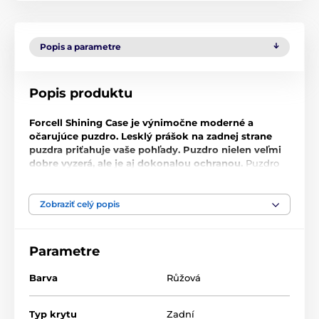
Popis a parametre
Popis produktu
Forcell Shining Case je výnimočne moderné a
očarujúce puzdro. Lesklý prášok na zadnej strane
puzdra priťahuje vaše pohľady. Puzdro nielen veľmi
dobre vyzerá, ale je aj dokonalou ochranou.
Puzdro
sa skladá z troch vrstiev vyrobených z TPU, materiálu
PC a lesklého prášku. Celá konštrukcia je veľmi ľahká
a tenká. Puzdro poskytuje dokonalú ochranu pred
Zobraziť celý popis
poškriabaním a poškodením. Lesklé puzdro veľmi
dobre padne do vyhradeného mobilného telefónu a
zhromaždené okraje chránia displej a fotoaparát.
Parametre
Puzdro je k dispozícii v rôznych farbách.
Farba
:
strieborná
Barva
Růžová
Typ krytu
Zadní