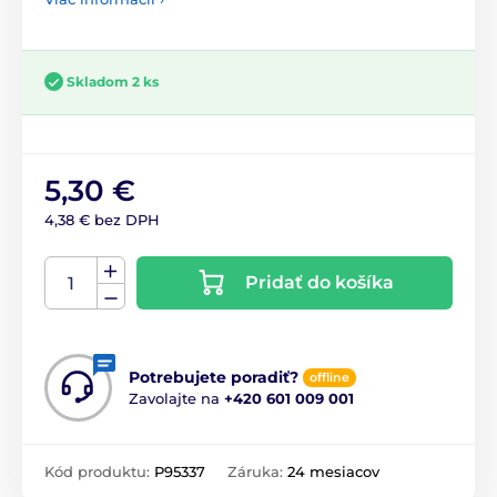
Skladom 2 ks
5,30 €
4,38 € bez DPH
Pridať do košíka
Potrebujete poradiť?
offline
Zavolajte na
+420 601 009 001
Kód produktu:
P95337
Záruka:
24 mesiacov