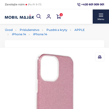
+420 601 009 001
Zavolajte nám
(Po-Pi 9-17)
0
Menu
Úvod
Príslušenstvo
Puzdrá a kryty
APPLE
iPhone 14
iPhone 14