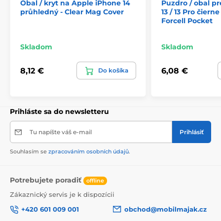
Obal / kryt na Apple iPhone 14
Puzdro / obal p
průhledný - Clear Mag Cover
13 / 13 Pro čiern
Forcell Pocket
Skladom
Skladom
8,12 €
6,08 €
Do košíka
Prihláste sa do newsletteru
Tu napíšte váš e-mail
Prihlásiť
Souhlasím se
zpracováním osobních údajů
.
Potrebujete poradiť
offline
Zákaznický servis je k dispozícii
+420 601 009 001
obchod@mobilmajak.cz