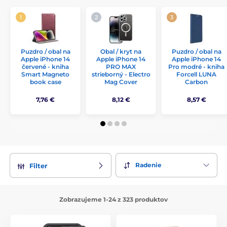
Puzdro / obal na
Obal / kryt na
Puzdro / obal na
Apple iPhone 14
Apple iPhone 14
Apple iPhone 14
červené - kniha
PRO MAX
Pro modré - kniha
Smart Magneto
strieborný - Electro
Forcell LUNA
book case
Mag Cover
Carbon
7,76 €
8,12 €
8,57 €
Radenie
Filter
Zobrazujeme 1-24 z 323 produktov