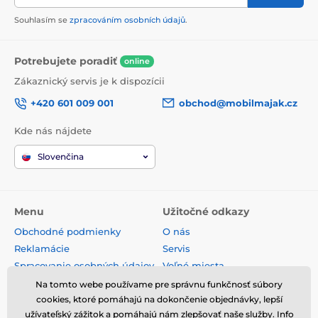
Souhlasím se
zpracováním osobních údajů
.
Potrebujete poradiť
online
Zákaznický servis je k dispozícii
+420 601 009 001
obchod@mobilmajak.cz
Kde nás nájdete
Slovenčina
Menu
Užitočné odkazy
Obchodné podmienky
O nás
Reklamácie
Servis
Spracovanie osobných údajov
Voľné miesta
Doprava a platba
Kontakt
Na tomto webe používame pre správnu funkčnosť súbory
cookies, ktoré pomáhajú na dokončenie objednávky, lepší
Odstúpenie od zmluvy
užívateľský zážitok a pomáhajú nám zlepšovať naše služby. Info