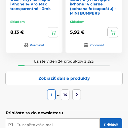
iPhone 14 Pro Max
iPhone 14 čierne
transparentné - 3mk
(ochrana fotoaparátu) -
MINI BUMPERS
Skladom
Skladom
8,13 €
5,92 €
Porovnať
Porovnať
Už ste videli 24 produktov z 323.
Zobraziť ďalšie produkty
…
1
14
Prihláste sa do newsletteru
Tu napíšte váš e-mail
Prihlásiť