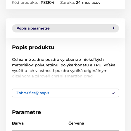
Kód produktu:
P81304
Záruka:
24 mesiacov
Popis a parametre
Popis produktu
Ochranné zadné puzdro vyrobené z niekoľkých
materiálov: polyuretánu, polykarbonátu a TPU. Vďaka
využitiu ich vlastností puzdro vyniká originálnym
dizajnom a zároveň chráni smartfón pred
poškodením.
Vonkajšia časť zadnej strany je pokrytá dvoma typmi
Zobraziť celý popis
matného polyuretánu (PU). Takáto povrchová úprava
zabezpečuje bezpečné uchopenie a znižuje účinok
odrazených prstov. Oba typy povrchovej úpravy sú
Parametre
oddelené elegantným horizontálnym pruhom.
Vnútorná strana puzdra je vyplnená zaujímavým
Barva
Červená
vzorom voštiny. Je vyrobený z tvrdého materiálu PC
(polykarbonát), ktorý poskytuje účinnú ochranu