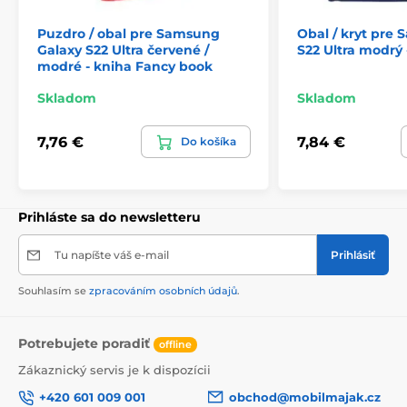
Puzdro / obal pre Samsung
Obal / kryt pre
Galaxy S22 Ultra červené /
S22 Ultra modrý 
modré - kniha Fancy book
Skladom
Skladom
7,76 €
7,84 €
Do košíka
Prihláste sa do newsletteru
Tu napíšte váš e-mail
Prihlásiť
Souhlasím se
zpracováním osobních údajů
.
Potrebujete poradiť
offline
Zákaznický servis je k dispozícii
+420 601 009 001
obchod@mobilmajak.cz