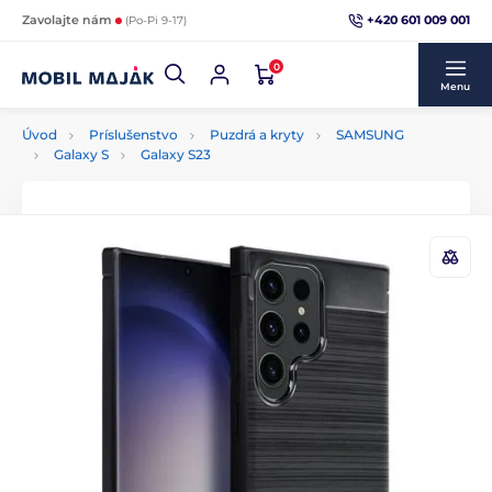
+420 601 009 001
Zavolajte nám
(Po-Pi 9-17)
0
Menu
Úvod
Príslušenstvo
Puzdrá a kryty
SAMSUNG
Galaxy S
Galaxy S23