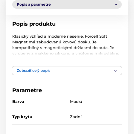
Popis a parametre
Popis produktu
Klasický vzhľad a moderné riešenie. Forcell Soft
Magnet má zabudovanú kovovú dosku. Je
kompatibilný s magnetickými držiakmi do auta. Je
vyrobený z mäkkého silikónu a vnútorné mikrovlákno
zaručuje dokonalú ochranu pred poškriabaním.
Mierne zaoblené hrany účinne chránia okraje telefónu.
Jemná matná textúra dodáva elegantný vzhľad.
Zobraziť celý popis
Puzdro poskytuje plný prístup ku všetkým funkciám
telefónu, ako sú porty, reproduktor alebo fotoaparát.
Parametre
Barva
Modrá
Typ krytu
Zadní