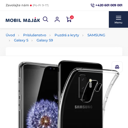
+420 601 009 001
Zavolajte nám
(Po-Pi 9-17)
0
Menu
Úvod
Príslušenstvo
Puzdrá a kryty
SAMSUNG
Galaxy S
Galaxy S9