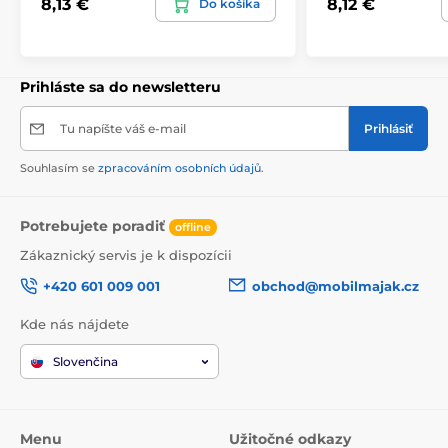
8,13 €
8,12 €
Do košíka
Prihláste sa do newsletteru
Tu napíšte váš e-mail
Prihlásiť
Souhlasím se
zpracováním osobních údajů
.
Potrebujete poradiť
offline
Zákaznický servis je k dispozícii
+420 601 009 001
obchod@mobilmajak.cz
Kde nás nájdete
Slovenčina
Menu
Užitočné odkazy