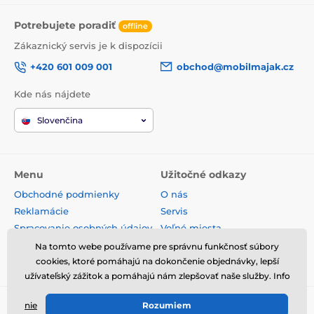
Potrebujete poradiť
offline
Zákaznický servis je k dispozícii
+420 601 009 001
obchod@mobilmajak.cz
Kde nás nájdete
Slovenčina
Menu
Užitočné odkazy
Obchodné podmienky
O nás
Reklamácie
Servis
Spracovanie osobných údajov
Voľné miesta
Doprava a platba
Kontakt
Na tomto webe používame pre správnu funkčnosť súbory
Odstúpenie od zmluvy
cookies, ktoré pomáhajú na dokončenie objednávky, lepší
užívateľský zážitok a pomáhajú nám zlepšovať naše služby. Info
nie
Rozumiem
© 2026 www.mobilmajak.sk ⦁ E-shop vytvorila
SIMPLIA.cz