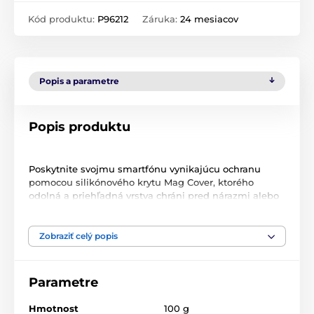
Kód produktu:
P96212
Záruka:
24 mesiacov
Popis a parametre
Popis produktu
Poskytnite svojmu smartfónu vynikajúcu ochranu
pomocou silikónového krytu Mag Cover, ktorého
odolná a priehľadná vrstva chráni pred nárazmi alebo
škrabancami. Produkt je kompatibilný s technológiou
MagSafe, ktorá umožňuje indukčné nabíjanie.
Zobraziť celý popis
Silikónový kryt Mag Cover pre iPhone je zárukou
kvalitných materiálov a úplného pohodlia. Podporuje
inovatívnu technológiu MagSafe, ktorá umožňuje
Parametre
nabíjať telefón bez použitia káblov. Krúžok so
zabudovanými magnetmi umožňuje doplniť batériu
Hmotnost
100 g
indukčne bez nutnosti demontáže krytu. Môžete tiež