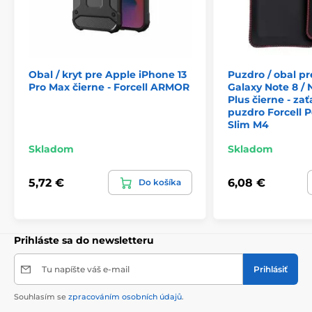
Obal / kryt pre Apple iPhone 13
Puzdro / obal p
Pro Max čierne - Forcell ARMOR
Galaxy Note 8 / 
Plus čierne - za
puzdro Forcell P
Slim M4
Skladom
Skladom
5,72 €
6,08 €
Do košíka
Prihláste sa do newsletteru
Tu napíšte váš e-mail
Prihlásiť
Souhlasím se
zpracováním osobních údajů
.