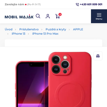
+420 601 009 001
Zavolajte nám
(Po-Pi 9-17)
0
Menu
Úvod
Príslušenstvo
Puzdrá a kryty
APPLE
iPhone 13
iPhone 13 Pro Max