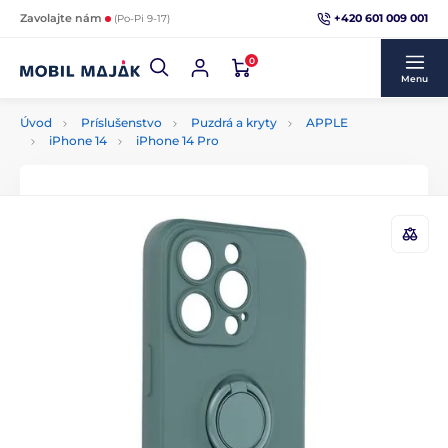
+420 601 009 001
Zavolajte nám
(Po-Pi 9-17)
0
Menu
Úvod
Príslušenstvo
Puzdrá a kryty
APPLE
iPhone 14
iPhone 14 Pro