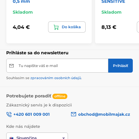
0,5 mm
SENSITIVE
Skladom
Skladom
4,04 €
8,13 €
Do košíka
Prihláste sa do newsletteru
Tu napíšte váš e-mail
Prihlásiť
Souhlasím se
zpracováním osobních údajů
.
Potrebujete poradiť
offline
Zákaznický servis je k dispozícii
+420 601 009 001
obchod@mobilmajak.cz
Kde nás nájdete
Slovenčina