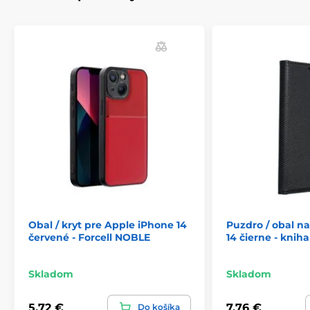
Obal / kryt pre Apple iPhone 14
Puzdro / obal n
červené - Forcell NOBLE
14 čierne - knih
Skladom
Skladom
5,72 €
7,76 €
Do košíka