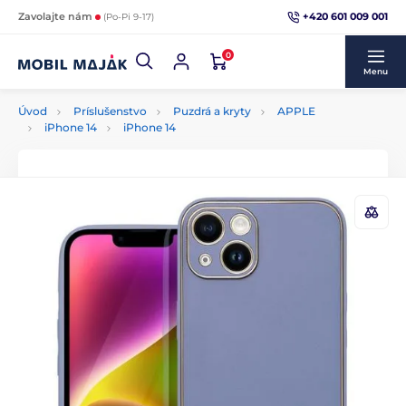
+420 601 009 001
Zavolajte nám
(Po-Pi 9-17)
0
Menu
Úvod
Príslušenstvo
Puzdrá a kryty
APPLE
iPhone 14
iPhone 14