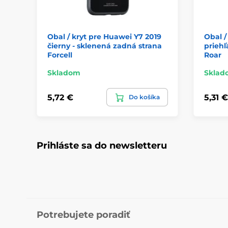
Obal / kryt pre Huawei Y7 2019
Obal /
čierny - sklenená zadná strana
priehľ
Forcell
Roar
Skladom
Sklad
5,72 €
5,31 €
Do košíka
Prihláste sa do newsletteru
Potrebujete poradiť