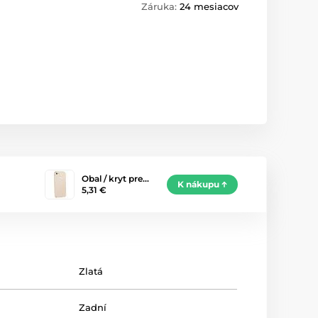
Záruka:
24 mesiacov
Obal / kryt pre…
K nákupu
5,31 €
Zlatá
Zadní