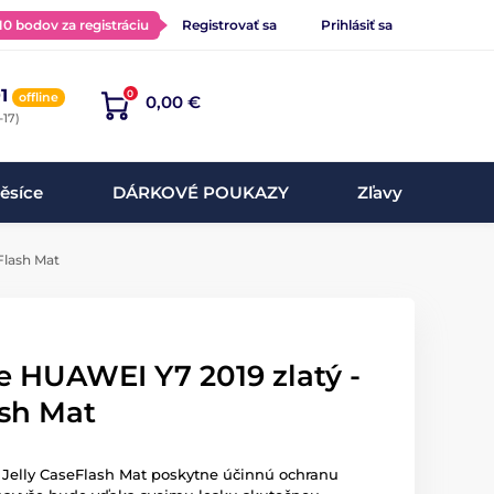
 10 bodov za registráciu
Registrovať sa
Prihlásiť sa
1
0
offline
0,00 €
-17)
ěsíce
DÁRKOVÉ POUKAZY
Zľavy
 Flash Mat
re HUAWEI Y7 2019 zlatý -
ash Mat
 Jelly CaseFlash Mat poskytne účinnú ochranu