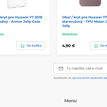
 kryt pre Huawei Y7 2019
Obal / kryt pre Huawei Y7
adný - Armor Jelly Case
staroružový - TPU Molan
Jelly
om
Skladom
4,90 €
Do košíka
Do k
Tu napíšte váš e-mail
Souhlasím se
zpracováním osobních úd
Menu