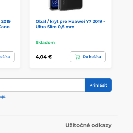
 2019
Obal / kryt pre Huawei Y7 2019 -
Ob
 Cano
Ultra Slim 0,5 mm
(2
Skladom
Sk
4,04 €
7,
ošíka
Do košíka
Prihlásiť
ajů
.
Užitočné odkazy