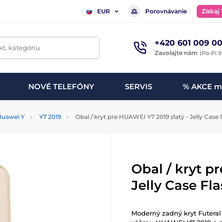
Porovnávanie
Získaj
EUR
+420 601 009 00
t, kategóriu
Zavolajte nám
(Po-Pi 9
NOVÉ TELEFÓNY
SERVIS
% AKCE m
Huawei Y
Y7 2019
Obal / kryt pre HUAWEI Y7 2019 zlatý - Jelly Case
Obal / kryt p
Jelly Case Fl
Moderný zadný kryt Futeral