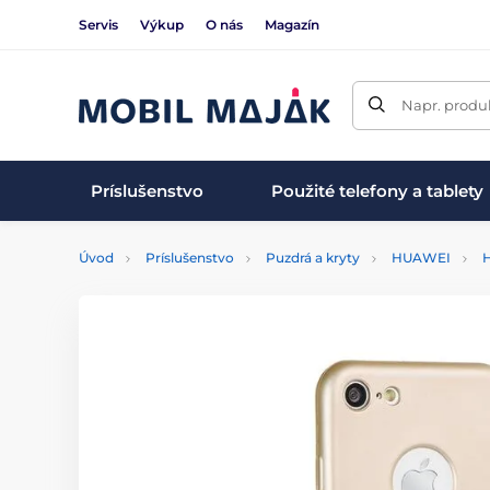
Servis
Výkup
O nás
Magazín
Napr. produk
Príslušenstvo
Použité telefony a tablety
Úvod
Príslušenstvo
Puzdrá a kryty
HUAWEI