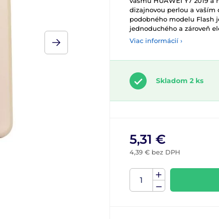
vášmu HUAWEI Y7 2019 a n
dizajnovou perlou a vaší
podobného modelu Flash je 
jednoduchého a zároveň el
Viac informácií ›
Skladom 2 ks
5,31 €
4,39 € bez DPH