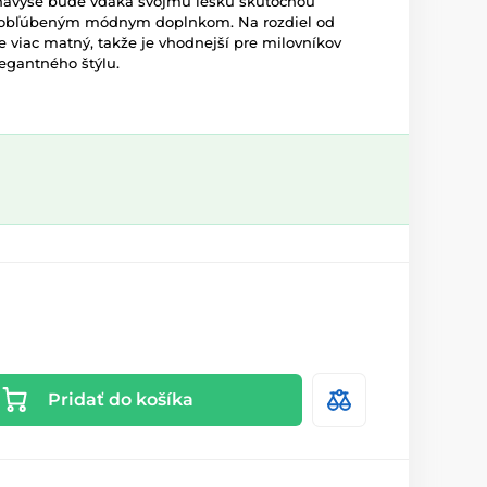
avyše bude vďaka svojmu lesku skutočnou
m obľúbeným módnym doplnkom. Na rozdiel od
viac matný, takže je vhodnejší pre milovníkov
egantného štýlu.
Pridať do košíka