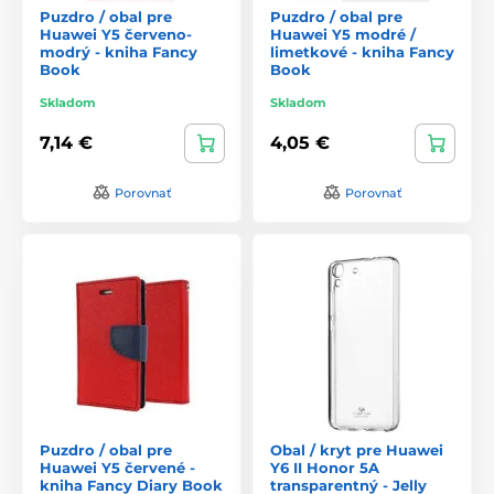
Puzdro / obal pre
Puzdro / obal pre
Huawei Y5 červeno-
Huawei Y5 modré /
modrý - kniha Fancy
limetkové - kniha Fancy
Book
Book
Skladom
Skladom
7,14 €
4,05 €
Porovnať
Porovnať
Puzdro / obal pre
Obal / kryt pre Huawei
Huawei Y5 červené -
Y6 II Honor 5A
kniha Fancy Diary Book
transparentný - Jelly