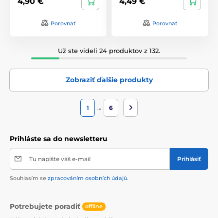
4,90 €
4,49 €
Porovnať
Porovnať
Už ste videli 24 produktov z 132.
Zobraziť ďalšie produkty
…
1
6
Prihláste sa do newsletteru
Tu napíšte váš e-mail
Prihlásiť
Souhlasím se
zpracováním osobních údajů
.
Potrebujete poradiť
offline