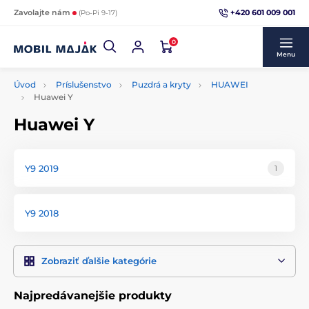
+420 601 009 001
Zavolajte nám
(Po-Pi 9-17)
0
Menu
Úvod
Príslušenstvo
Puzdrá a kryty
HUAWEI
Huawei Y
Huawei Y
Y9 2019
1
Y9 2018
Zobraziť ďalšie kategórie
Najpredávanejšie produkty