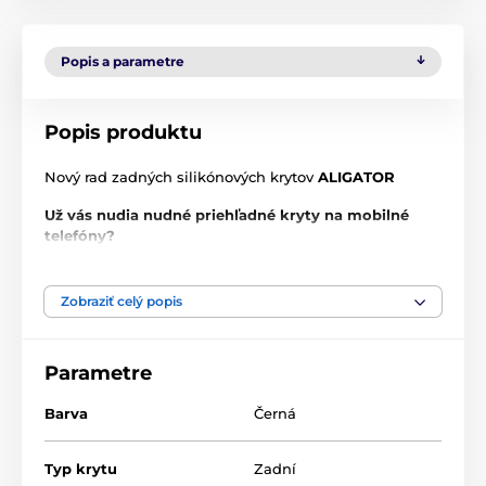
Popis a parametre
Popis produktu
Nový rad zadných silikónových krytov
ALIGATOR
Už vás nudia nudné priehľadné kryty na mobilné
telefóny?
Značka ALIGATOR predstavuje nový rad farebných
krytov ULTRA SLIM.
Zobraziť celý popis
Puzdrá ULTRA SLIM sa vyznačujú minimalistickým
dizajnom v podobe ultratenkého spracovania s presne
Parametre
tvarovanými výrezmi pre pohodlné ovládanie
mobilného telefónu. Pri výrobe bol použitý výnimočne
Barva
Černá
kvalitný mäkký silikón s vyvýšenými okrajmi a veľmi
príjemným matným povrchom.
Typ krytu
Zadní
Pre maximálnu ochranu vášho zariadenia