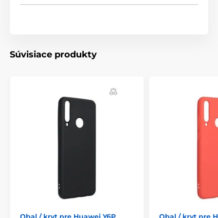
odporúčame používať toto puzdro v kombinácii s
radom kvalitných tvrdených skiel ALIGATOR GLASS.
Vyjadrite svoje emócie a vyberte si farbu podľa nálady!
- Vyhradený zadný kryt
Súvisiace produkty
- Ultratenký dizajn
- Vysoká kvalita spracovania
- Elegantný dizajn
- Jednoduché pripojenie mobilného telefónu
- Štýlová ochrana
Obal / kryt pre Huawei Y6P
Obal / kryt pre