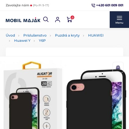
+420 601 009 001
Zavolajte nám
(Po-Pi 9-17)
0
Menu
Úvod
Príslušenstvo
Puzdrá a kryty
HUAWEI
Huawei Y
Y6P